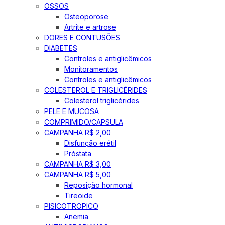
OSSOS
Osteoporose
Artrite e artrose
DORES E CONTUSÕES
DIABETES
Controles e antiglicêmicos
Monitoramentos
Controles e antiglicêmicos
COLESTEROL E TRIGLICÉRIDES
Colesterol triglicérides
PELE E MUCOSA
COMPRIMIDO/CAPSULA
CAMPANHA R$ 2,00
Disfunção erétil
Próstata
CAMPANHA R$ 3,00
CAMPANHA R$ 5,00
Reposição hormonal
Tireoide
PISICOTROPICO
Anemia