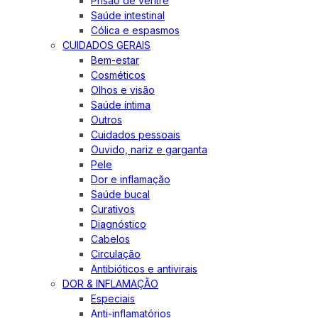
Prisão de ventre
Saúde intestinal
Cólica e espasmos
CUIDADOS GERAIS
Bem-estar
Cosméticos
Olhos e visão
Saúde íntima
Outros
Cuidados pessoais
Ouvido, nariz e garganta
Pele
Dor e inflamação
Saúde bucal
Curativos
Diagnóstico
Cabelos
Circulação
Antibióticos e antivirais
DOR & INFLAMAÇÃO
Especiais
Anti-inflamatórios