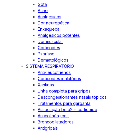
Gota
Acne
Analgésicos
Dor neuropática
Enxaqueca
Analgésicos potentes
Dor muscular
Corticoides
Psoríase
Dermatológicos
SISTEMA RESPIRATÓRIO
Anti-leucotrienos
Corticoides inalatórios
Xantinas
Linha completa para gripes
Descongestionantes nasais tópicos
Tratamentos para garganta
Associação beta2 + corticoide
Anticolinérgicos
Broncodilatadores
Antigripais