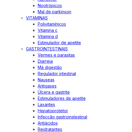
Nootrópicos
Mal de parkinson
VITAMINAS
Polivitamínicos
Vitamina c
Vitamina d
Estimulador de apetite
GASTROINTESTINAIS
Vermes e parasitas
Diarreia
Má digestão
Regulador intestinal
Nauseas
Antigases
Úlcera e gastrite
Estimuladores de apetite
Laxantes
Hepatoprotetor
Infecção gastroinstestinal
Antiácidos
Reidratantes