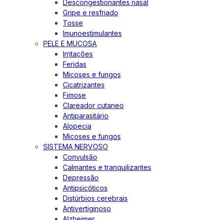
Descongestionantes nasal
Gripe e resfriado
Tosse
Imunoestimulantes
PELE E MUCOSA
Irritações
Feridas
Micoses e fungos
Cicatrizantes
Fimose
Clareador cutaneo
Antiparasitário
Alopecia
Micoses e fungos
SISTEMA NERVOSO
Convulsão
Calmantes e tranquilizantes
Depressão
Antipsicóticos
Distúrbios cerebrais
Antivertiginoso
Alzheimer