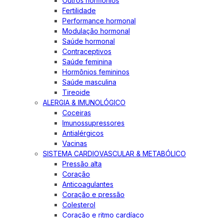
Outros hormônios
Fertilidade
Performance hormonal
Modulação hormonal
Saúde hormonal
Contraceptivos
Saúde feminina
Hormônios femininos
Saúde masculina
Tireoide
ALERGIA & IMUNOLÓGICO
Coceiras
Imunossupressores
Antialérgicos
Vacinas
SISTEMA CARDIOVASCULAR & METABÓLICO
Pressão alta
Coração
Anticoagulantes
Coração e pressão
Colesterol
Coração e ritmo cardíaco