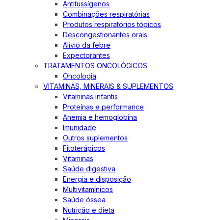
Antitussígenos
Combinações respiratórias
Produtos respiratórios tópicos
Descongestionantes orais
Alívio da febre
Expectorantes
TRATAMENTOS ONCOLÓGICOS
Oncologia
VITAMINAS, MINERAIS & SUPLEMENTOS
Vitaminas infantis
Proteínas e performance
Anemia e hemoglobina
Imunidade
Outros suplementos
Fitoterápicos
Vitaminas
Saúde digestiva
Energia e disposição
Multivitamínicos
Saúde óssea
Nutrição e dieta