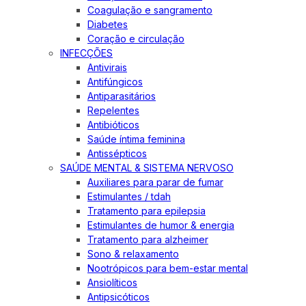
Coagulação e sangramento
Diabetes
Coração e circulação
INFECÇÕES
Antivirais
Antifúngicos
Antiparasitários
Repelentes
Antibióticos
Saúde íntima feminina
Antissépticos
SAÚDE MENTAL & SISTEMA NERVOSO
Auxiliares para parar de fumar
Estimulantes / tdah
Tratamento para epilepsia
Estimulantes de humor & energia
Tratamento para alzheimer
Sono & relaxamento
Nootrópicos para bem-estar mental
Ansiolíticos
Antipsicóticos