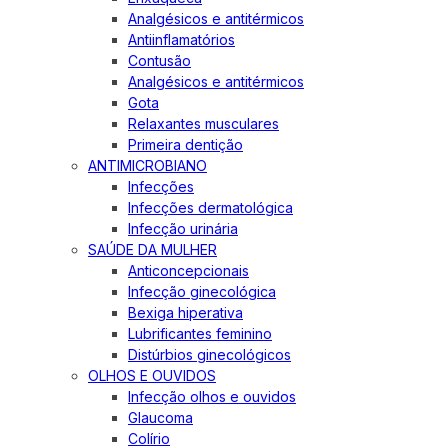
Analgésicos e antitérmicos
Antiinflamatórios
Contusão
Analgésicos e antitérmicos
Gota
Relaxantes musculares
Primeira dentição
ANTIMICROBIANO
Infecções
Infecções dermatológica
Infecção urinária
SAÚDE DA MULHER
Anticoncepcionais
Infecção ginecológica
Bexiga hiperativa
Lubrificantes feminino
Distúrbios ginecológicos
OLHOS E OUVIDOS
Infecção olhos e ouvidos
Glaucoma
Colírio