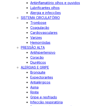
Antiinflamatório olhos e ouvidos
Lubrificantes olhos
Alergia e infecções
SISTEMA CIRCULATÓRIO
Trombose
Coagulação
Cardiovasculares
Varizes
Hemorróidas
PRESSÃO ALTA
Antihipertensivo
Coração
Diuréticos
ALERGIAS E GRIPE
Bronquite
Expectorantes
Antialérgicos
Asma
Rinite
Gripe e resfriado
Infecção respiratória