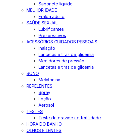
Sabonete líquido
MELHOR IDADE
Fralda adulto
SAÚDE SEXUAL
Lubrificantes
Preservativos
ACESSÓRIOS CUIDADOS PESSOAIS
Inalação
Lancetas e tiras de glicemia
Medidores de pressão
Lancetas e tiras de glicemia
SONO
Melatonina
REPELENTES
Spray
Loção
Aerosol
TESTES
Teste de gravidez e fertilidade
HORA DO BANHO
OLHOS E LENTES