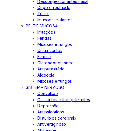
Descongestionantes nasal
Gripe e resfriado
Tosse
Imunoestimulantes
PELE E MUCOSA
Irritações
Feridas
Micoses e fungos
Cicatrizantes
Fimose
Clareador cutaneo
Antiparasitário
Alopecia
Micoses e fungos
SISTEMA NERVOSO
Convulsão
Calmantes e tranquilizantes
Depressão
Antipsicóticos
Distúrbios cerebrais
Antivertiginoso
Alzheimer