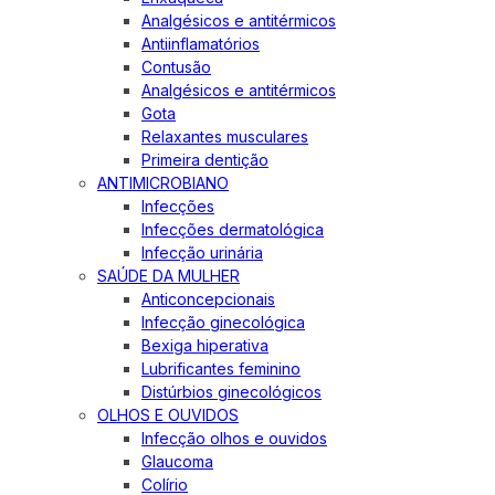
Analgésicos e antitérmicos
Antiinflamatórios
Contusão
Analgésicos e antitérmicos
Gota
Relaxantes musculares
Primeira dentição
ANTIMICROBIANO
Infecções
Infecções dermatológica
Infecção urinária
SAÚDE DA MULHER
Anticoncepcionais
Infecção ginecológica
Bexiga hiperativa
Lubrificantes feminino
Distúrbios ginecológicos
OLHOS E OUVIDOS
Infecção olhos e ouvidos
Glaucoma
Colírio