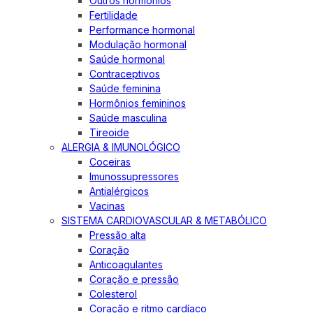
Outros hormônios
Fertilidade
Performance hormonal
Modulação hormonal
Saúde hormonal
Contraceptivos
Saúde feminina
Hormônios femininos
Saúde masculina
Tireoide
ALERGIA & IMUNOLÓGICO
Coceiras
Imunossupressores
Antialérgicos
Vacinas
SISTEMA CARDIOVASCULAR & METABÓLICO
Pressão alta
Coração
Anticoagulantes
Coração e pressão
Colesterol
Coração e ritmo cardíaco