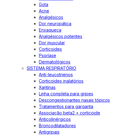
Gota
Acne
Analgésicos
Dor neuropática
Enxaqueca
Analgésicos potentes
Dor muscular
Corticoides
Psoríase
Dermatológicos
SISTEMA RESPIRATÓRIO
Anti-leucotrienos
Corticoides inalatórios
Xantinas
Linha completa para gripes
Descongestionantes nasais tópicos
Tratamentos para garganta
Associação beta2 + corticoide
Anticolinérgicos
Broncodilatadores
Antigripais