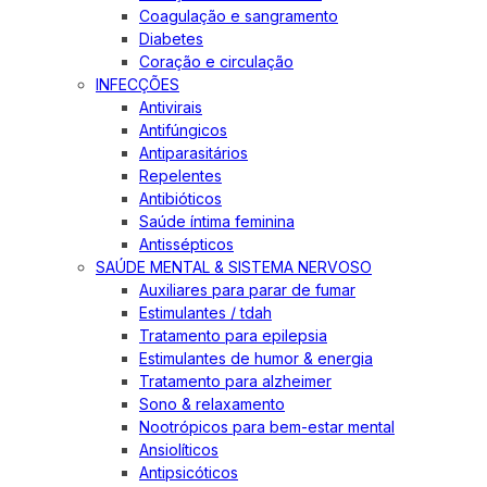
Coagulação e sangramento
Diabetes
Coração e circulação
INFECÇÕES
Antivirais
Antifúngicos
Antiparasitários
Repelentes
Antibióticos
Saúde íntima feminina
Antissépticos
SAÚDE MENTAL & SISTEMA NERVOSO
Auxiliares para parar de fumar
Estimulantes / tdah
Tratamento para epilepsia
Estimulantes de humor & energia
Tratamento para alzheimer
Sono & relaxamento
Nootrópicos para bem-estar mental
Ansiolíticos
Antipsicóticos