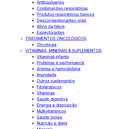
Antitussígenos
Combinações respiratórias
Produtos respiratórios tópicos
Descongestionantes orais
Alívio da febre
Expectorantes
TRATAMENTOS ONCOLÓGICOS
Oncologia
VITAMINAS, MINERAIS & SUPLEMENTOS
Vitaminas infantis
Proteínas e performance
Anemia e hemoglobina
Imunidade
Outros suplementos
Fitoterápicos
Vitaminas
Saúde digestiva
Energia e disposição
Multivitamínicos
Saúde óssea
Nutrição e dieta