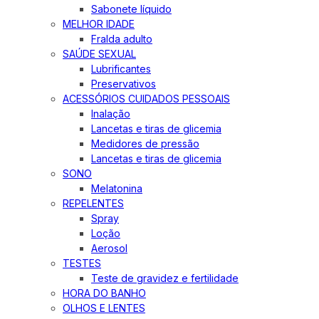
Sabonete líquido
MELHOR IDADE
Fralda adulto
SAÚDE SEXUAL
Lubrificantes
Preservativos
ACESSÓRIOS CUIDADOS PESSOAIS
Inalação
Lancetas e tiras de glicemia
Medidores de pressão
Lancetas e tiras de glicemia
SONO
Melatonina
REPELENTES
Spray
Loção
Aerosol
TESTES
Teste de gravidez e fertilidade
HORA DO BANHO
OLHOS E LENTES