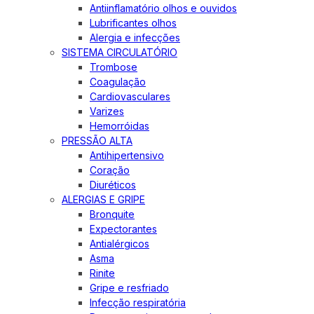
Antiinflamatório olhos e ouvidos
Lubrificantes olhos
Alergia e infecções
SISTEMA CIRCULATÓRIO
Trombose
Coagulação
Cardiovasculares
Varizes
Hemorróidas
PRESSÃO ALTA
Antihipertensivo
Coração
Diuréticos
ALERGIAS E GRIPE
Bronquite
Expectorantes
Antialérgicos
Asma
Rinite
Gripe e resfriado
Infecção respiratória