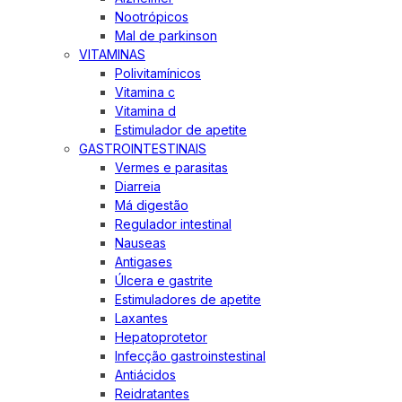
Nootrópicos
Mal de parkinson
VITAMINAS
Polivitamínicos
Vitamina c
Vitamina d
Estimulador de apetite
GASTROINTESTINAIS
Vermes e parasitas
Diarreia
Má digestão
Regulador intestinal
Nauseas
Antigases
Úlcera e gastrite
Estimuladores de apetite
Laxantes
Hepatoprotetor
Infecção gastroinstestinal
Antiácidos
Reidratantes