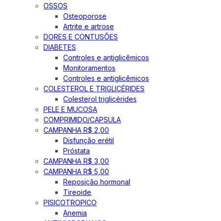
OSSOS
Osteoporose
Artrite e artrose
DORES E CONTUSÕES
DIABETES
Controles e antiglicêmicos
Monitoramentos
Controles e antiglicêmicos
COLESTEROL E TRIGLICÉRIDES
Colesterol triglicérides
PELE E MUCOSA
COMPRIMIDO/CAPSULA
CAMPANHA R$ 2,00
Disfunção erétil
Próstata
CAMPANHA R$ 3,00
CAMPANHA R$ 5,00
Reposição hormonal
Tireoide
PISICOTROPICO
Anemia