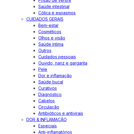
Prisão de ventre
Saúde intestinal
Cólica e espasmos
CUIDADOS GERAIS
Bem-estar
Cosméticos
Olhos e visão
Saúde íntima
Outros
Cuidados pessoais
Ouvido, nariz e garganta
Pele
Dor e inflamação
Saúde bucal
Curativos
Diagnóstico
Cabelos
Circulação
Antibióticos e antivirais
DOR & INFLAMAÇÃO
Especiais
Anti-inflamatórios