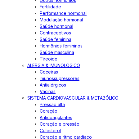
Outros hormônios
Fertilidade
Performance hormonal
Modulação hormonal
Saúde hormonal
Contraceptivos
Saúde feminina
Hormônios femininos
Saúde masculina
Tireoide
ALERGIA & IMUNOLÓGICO
Coceiras
Imunossupressores
Antialérgicos
Vacinas
SISTEMA CARDIOVASCULAR & METABÓLICO
Pressão alta
Coração
Anticoagulantes
Coração e pressão
Colesterol
Coração e ritmo cardíaco