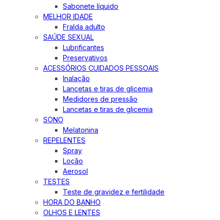
Sabonete líquido
MELHOR IDADE
Fralda adulto
SAÚDE SEXUAL
Lubrificantes
Preservativos
ACESSÓRIOS CUIDADOS PESSOAIS
Inalação
Lancetas e tiras de glicemia
Medidores de pressão
Lancetas e tiras de glicemia
SONO
Melatonina
REPELENTES
Spray
Loção
Aerosol
TESTES
Teste de gravidez e fertilidade
HORA DO BANHO
OLHOS E LENTES