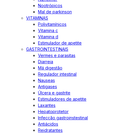
Nootrópicos
Mal de parkinson
VITAMINAS
Polivitamínicos
Vitamina c
Vitamina d
Estimulador de apetite
GASTROINTESTINAIS
Vermes e parasitas
Diarreia
Má digestão
Regulador intestinal
Nauseas
Antigases
Úlcera e gastrite
Estimuladores de apetite
Laxantes
Hepatoprotetor
Infecção gastroinstestinal
Antiácidos
Reidratantes