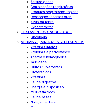
Antitussígenos
Combinações respiratórias
Produtos respiratórios tópicos
Descongestionantes orais
Alívio da febre
Expectorantes
TRATAMENTOS ONCOLÓGICOS
Oncologia
VITAMINAS, MINERAIS & SUPLEMENTOS
Vitaminas infantis
Proteínas e performance
Anemia e hemoglobina
Imunidade
Outros suplementos
Fitoterápicos
Vitaminas
Saúde digestiva
Energia e disposição
Multivitamínicos
Saúde óssea
Nutrição e dieta