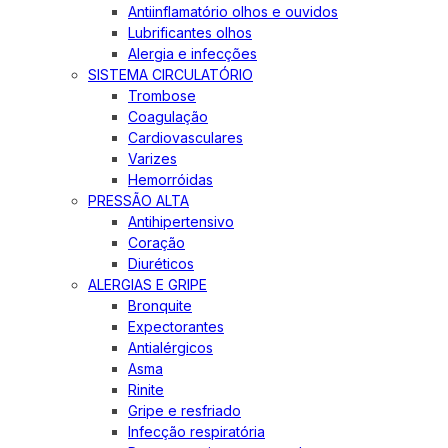
Antiinflamatório olhos e ouvidos
Lubrificantes olhos
Alergia e infecções
SISTEMA CIRCULATÓRIO
Trombose
Coagulação
Cardiovasculares
Varizes
Hemorróidas
PRESSÃO ALTA
Antihipertensivo
Coração
Diuréticos
ALERGIAS E GRIPE
Bronquite
Expectorantes
Antialérgicos
Asma
Rinite
Gripe e resfriado
Infecção respiratória