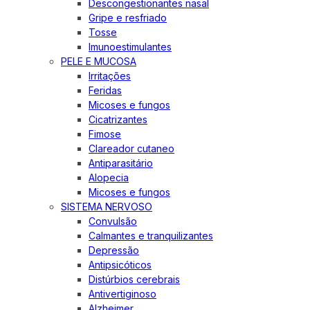
Descongestionantes nasal
Gripe e resfriado
Tosse
Imunoestimulantes
PELE E MUCOSA
Irritações
Feridas
Micoses e fungos
Cicatrizantes
Fimose
Clareador cutaneo
Antiparasitário
Alopecia
Micoses e fungos
SISTEMA NERVOSO
Convulsão
Calmantes e tranquilizantes
Depressão
Antipsicóticos
Distúrbios cerebrais
Antivertiginoso
Alzheimer