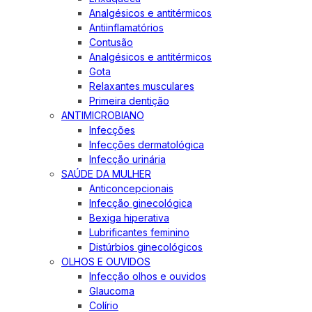
Analgésicos e antitérmicos
Antiinflamatórios
Contusão
Analgésicos e antitérmicos
Gota
Relaxantes musculares
Primeira dentição
ANTIMICROBIANO
Infecções
Infecções dermatológica
Infecção urinária
SAÚDE DA MULHER
Anticoncepcionais
Infecção ginecológica
Bexiga hiperativa
Lubrificantes feminino
Distúrbios ginecológicos
OLHOS E OUVIDOS
Infecção olhos e ouvidos
Glaucoma
Colírio