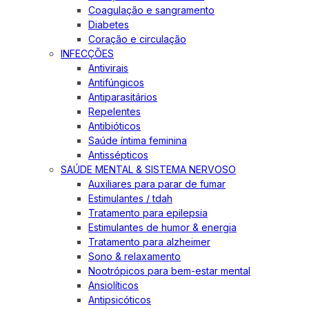
Coagulação e sangramento
Diabetes
Coração e circulação
INFECÇÕES
Antivirais
Antifúngicos
Antiparasitários
Repelentes
Antibióticos
Saúde íntima feminina
Antissépticos
SAÚDE MENTAL & SISTEMA NERVOSO
Auxiliares para parar de fumar
Estimulantes / tdah
Tratamento para epilepsia
Estimulantes de humor & energia
Tratamento para alzheimer
Sono & relaxamento
Nootrópicos para bem-estar mental
Ansiolíticos
Antipsicóticos