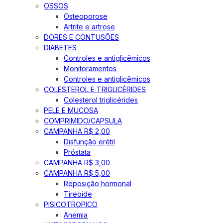
OSSOS
Osteoporose
Artrite e artrose
DORES E CONTUSÕES
DIABETES
Controles e antiglicêmicos
Monitoramentos
Controles e antiglicêmicos
COLESTEROL E TRIGLICÉRIDES
Colesterol triglicérides
PELE E MUCOSA
COMPRIMIDO/CAPSULA
CAMPANHA R$ 2,00
Disfunção erétil
Próstata
CAMPANHA R$ 3,00
CAMPANHA R$ 5,00
Reposição hormonal
Tireoide
PISICOTROPICO
Anemia