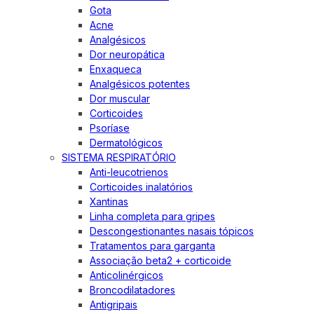
Gota
Acne
Analgésicos
Dor neuropática
Enxaqueca
Analgésicos potentes
Dor muscular
Corticoides
Psoríase
Dermatológicos
SISTEMA RESPIRATÓRIO
Anti-leucotrienos
Corticoides inalatórios
Xantinas
Linha completa para gripes
Descongestionantes nasais tópicos
Tratamentos para garganta
Associação beta2 + corticoide
Anticolinérgicos
Broncodilatadores
Antigripais