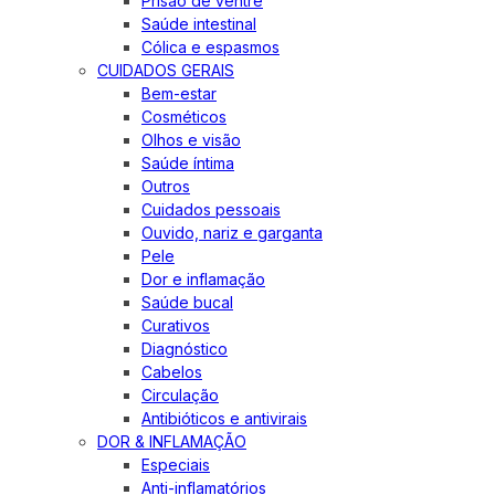
Prisão de ventre
Saúde intestinal
Cólica e espasmos
CUIDADOS GERAIS
Bem-estar
Cosméticos
Olhos e visão
Saúde íntima
Outros
Cuidados pessoais
Ouvido, nariz e garganta
Pele
Dor e inflamação
Saúde bucal
Curativos
Diagnóstico
Cabelos
Circulação
Antibióticos e antivirais
DOR & INFLAMAÇÃO
Especiais
Anti-inflamatórios