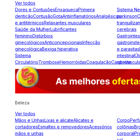
Ver todos
Dores e Contusões
Enxaqueca
Primeira
Sistema N
dentição
Contusão
Gota
Antiinflamatórios
Analgésicos
parkinson
C
e antitérmicos
Relaxantes musculares
tranquiliza
Saúde da Mulher
Lubrificantes
cerebrais
feminino
Distúrbios
Gastrointes
ginecológicos
Anticoncepcionais
Infecção
gastroinste
ginecológica
Bexiga hiperativa
e parasitas
Sistema
intestinal
Úl
Circulatório
Trombose
Hemorróidas
Coagulação
Cardiovascul
apetite
Beleza
Ver todos
Mãos e Unhas
Lixas e alicate
Alicates e
Corpo
Perf
cortadores
Esmaltes e removedores
Acessórios
colônias
Br
mãos e unhas
corporal
Pr
sol