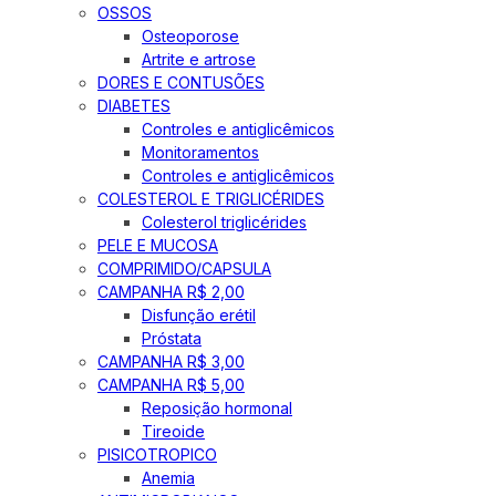
OSSOS
Osteoporose
Artrite e artrose
DORES E CONTUSÕES
DIABETES
Controles e antiglicêmicos
Monitoramentos
Controles e antiglicêmicos
COLESTEROL E TRIGLICÉRIDES
Colesterol triglicérides
PELE E MUCOSA
COMPRIMIDO/CAPSULA
CAMPANHA R$ 2,00
Disfunção erétil
Próstata
CAMPANHA R$ 3,00
CAMPANHA R$ 5,00
Reposição hormonal
Tireoide
PISICOTROPICO
Anemia