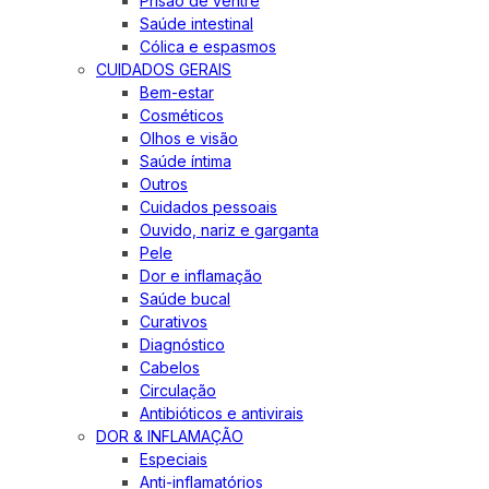
Prisão de ventre
Saúde intestinal
Cólica e espasmos
CUIDADOS GERAIS
Bem-estar
Cosméticos
Olhos e visão
Saúde íntima
Outros
Cuidados pessoais
Ouvido, nariz e garganta
Pele
Dor e inflamação
Saúde bucal
Curativos
Diagnóstico
Cabelos
Circulação
Antibióticos e antivirais
DOR & INFLAMAÇÃO
Especiais
Anti-inflamatórios