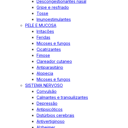
Descongestionantes nasal
Gripe e resfriado
Tosse
Imunoestimulantes
PELE E MUCOSA
Irritações
Feridas
Micoses e fungos
Cicatrizantes
Fimose
Clareador cutaneo
Antiparasitário
Alopecia
Micoses e fungos
SISTEMA NERVOSO
Convulsão
Calmantes e tranquilizantes
Depressão
Antipsicóticos
Distúrbios cerebrais
Antivertiginoso
Alzheimer