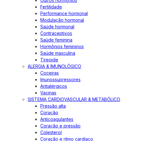
Outros hormônios
Fertilidade
Performance hormonal
Modulação hormonal
Saúde hormonal
Contraceptivos
Saúde feminina
Hormônios femininos
Saúde masculina
Tireoide
ALERGIA & IMUNOLÓGICO
Coceiras
Imunossupressores
Antialérgicos
Vacinas
SISTEMA CARDIOVASCULAR & METABÓLICO
Pressão alta
Coração
Anticoagulantes
Coração e pressão
Colesterol
Coração e ritmo cardíaco