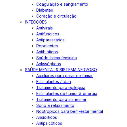
Coagulação e sangramento
Diabetes
Coração e circulação
INFECÇÕES
Antivirais
Antifúngicos
Antiparasitários
Repelentes
Antibióticos
Saúde íntima feminina
Antissépticos
SAÚDE MENTAL & SISTEMA NERVOSO
Auxiliares para parar de fumar
Estimulantes / tdah
Tratamento para epilepsia
Estimulantes de humor & energia
Tratamento para alzheimer
Sono & relaxamento
Nootrópicos para bem-estar mental
Ansiolíticos
Antipsicóticos