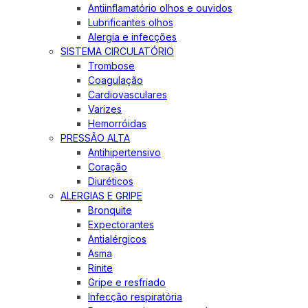
Antiinflamatório olhos e ouvidos
Lubrificantes olhos
Alergia e infecções
SISTEMA CIRCULATÓRIO
Trombose
Coagulação
Cardiovasculares
Varizes
Hemorróidas
PRESSÃO ALTA
Antihipertensivo
Coração
Diuréticos
ALERGIAS E GRIPE
Bronquite
Expectorantes
Antialérgicos
Asma
Rinite
Gripe e resfriado
Infecção respiratória