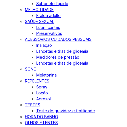
Sabonete líquido
MELHOR IDADE
Fralda adulto
SAÚDE SEXUAL
Lubrificantes
Preservativos
ACESSÓRIOS CUIDADOS PESSOAIS
Inalação
Lancetas e tiras de glicemia
Medidores de pressão
Lancetas e tiras de glicemia
SONO
Melatonina
REPELENTES
Spray
Loção
Aerosol
TESTES
Teste de gravidez e fertilidade
HORA DO BANHO
OLHOS E LENTES