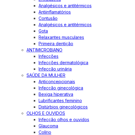
Analgésicos e antitérmicos
Antiinflamatórios
Contusão
Analgésicos e antitérmicos
Gota
Relaxantes musculares
Primeira dentição
ANTIMICROBIANO
Infecções
Infecções dermatológica
Infecção urinária
SAÚDE DA MULHER
Anticoncepcionais
Infecção ginecológica
Bexiga hiperativa
Lubrificantes feminino
Distúrbios ginecológicos
OLHOS E OUVIDOS
Infecção olhos e ouvidos
Glaucoma
Colírio