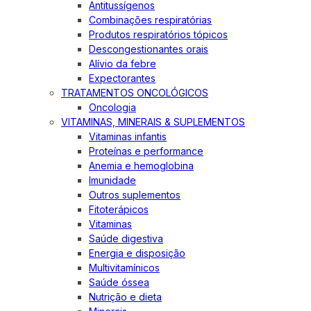
Antitussígenos
Combinações respiratórias
Produtos respiratórios tópicos
Descongestionantes orais
Alívio da febre
Expectorantes
TRATAMENTOS ONCOLÓGICOS
Oncologia
VITAMINAS, MINERAIS & SUPLEMENTOS
Vitaminas infantis
Proteínas e performance
Anemia e hemoglobina
Imunidade
Outros suplementos
Fitoterápicos
Vitaminas
Saúde digestiva
Energia e disposição
Multivitamínicos
Saúde óssea
Nutrição e dieta