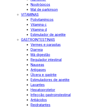
Nootrópicos
Mal de parkinson
VITAMINAS
Polivitamínicos
Vitamina c
Vitamina d
Estimulador de apetite
GASTROINTESTINAIS
Vermes e parasitas
Diarreia
Má digestão
Regulador intestinal
Nauseas
Antigases
Úlcera e gastrite
Estimuladores de apetite
Laxantes
Hepatoprotetor
Infecção gastroinstestinal
Antiácidos
Reidratantes