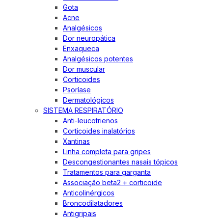
Gota
Acne
Analgésicos
Dor neuropática
Enxaqueca
Analgésicos potentes
Dor muscular
Corticoides
Psoríase
Dermatológicos
SISTEMA RESPIRATÓRIO
Anti-leucotrienos
Corticoides inalatórios
Xantinas
Linha completa para gripes
Descongestionantes nasais tópicos
Tratamentos para garganta
Associação beta2 + corticoide
Anticolinérgicos
Broncodilatadores
Antigripais