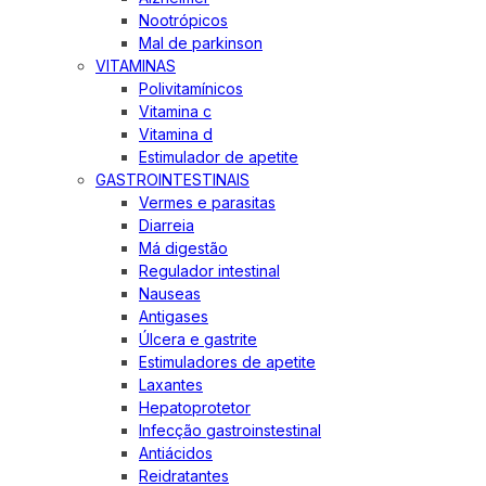
Nootrópicos
Mal de parkinson
VITAMINAS
Polivitamínicos
Vitamina c
Vitamina d
Estimulador de apetite
GASTROINTESTINAIS
Vermes e parasitas
Diarreia
Má digestão
Regulador intestinal
Nauseas
Antigases
Úlcera e gastrite
Estimuladores de apetite
Laxantes
Hepatoprotetor
Infecção gastroinstestinal
Antiácidos
Reidratantes