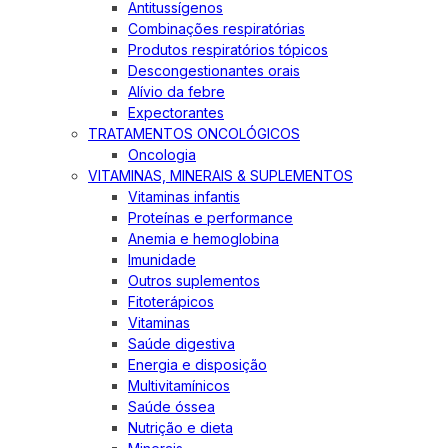
Antitussígenos
Combinações respiratórias
Produtos respiratórios tópicos
Descongestionantes orais
Alívio da febre
Expectorantes
TRATAMENTOS ONCOLÓGICOS
Oncologia
VITAMINAS, MINERAIS & SUPLEMENTOS
Vitaminas infantis
Proteínas e performance
Anemia e hemoglobina
Imunidade
Outros suplementos
Fitoterápicos
Vitaminas
Saúde digestiva
Energia e disposição
Multivitamínicos
Saúde óssea
Nutrição e dieta