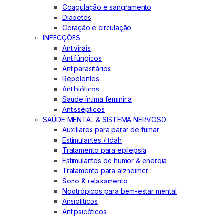
Coagulação e sangramento
Diabetes
Coração e circulação
INFECÇÕES
Antivirais
Antifúngicos
Antiparasitários
Repelentes
Antibióticos
Saúde íntima feminina
Antissépticos
SAÚDE MENTAL & SISTEMA NERVOSO
Auxiliares para parar de fumar
Estimulantes / tdah
Tratamento para epilepsia
Estimulantes de humor & energia
Tratamento para alzheimer
Sono & relaxamento
Nootrópicos para bem-estar mental
Ansiolíticos
Antipsicóticos