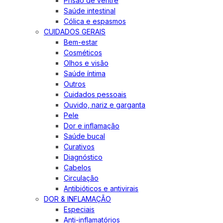
Prisão de ventre
Saúde intestinal
Cólica e espasmos
CUIDADOS GERAIS
Bem-estar
Cosméticos
Olhos e visão
Saúde íntima
Outros
Cuidados pessoais
Ouvido, nariz e garganta
Pele
Dor e inflamação
Saúde bucal
Curativos
Diagnóstico
Cabelos
Circulação
Antibióticos e antivirais
DOR & INFLAMAÇÃO
Especiais
Anti-inflamatórios