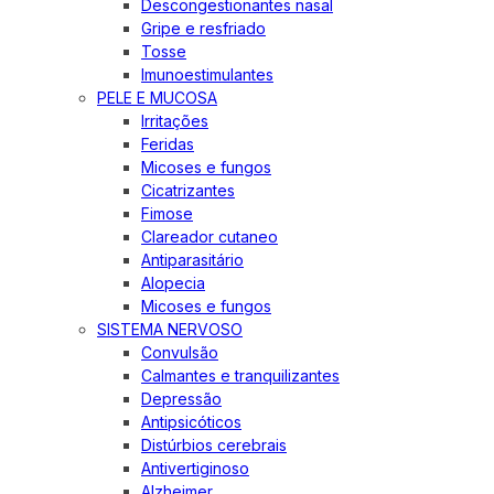
Descongestionantes nasal
Gripe e resfriado
Tosse
Imunoestimulantes
PELE E MUCOSA
Irritações
Feridas
Micoses e fungos
Cicatrizantes
Fimose
Clareador cutaneo
Antiparasitário
Alopecia
Micoses e fungos
SISTEMA NERVOSO
Convulsão
Calmantes e tranquilizantes
Depressão
Antipsicóticos
Distúrbios cerebrais
Antivertiginoso
Alzheimer