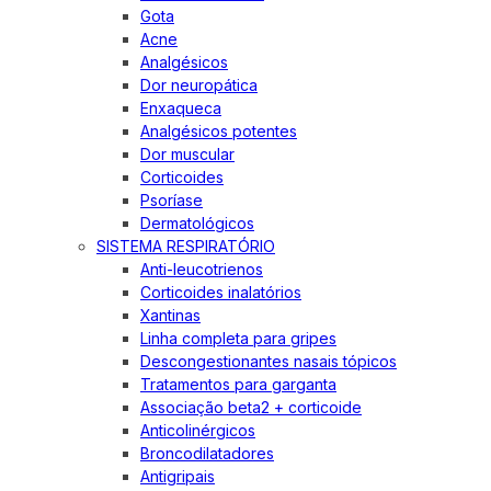
Gota
Acne
Analgésicos
Dor neuropática
Enxaqueca
Analgésicos potentes
Dor muscular
Corticoides
Psoríase
Dermatológicos
SISTEMA RESPIRATÓRIO
Anti-leucotrienos
Corticoides inalatórios
Xantinas
Linha completa para gripes
Descongestionantes nasais tópicos
Tratamentos para garganta
Associação beta2 + corticoide
Anticolinérgicos
Broncodilatadores
Antigripais