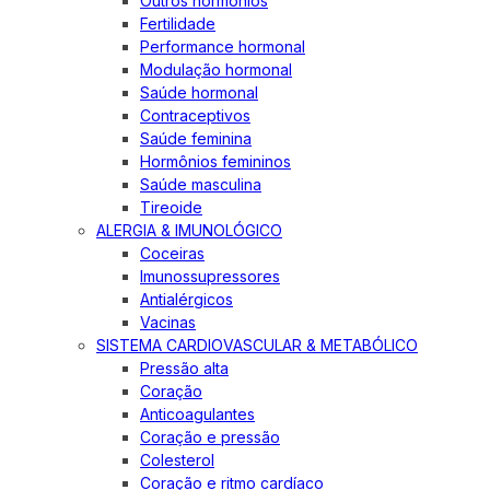
Outros hormônios
Fertilidade
Performance hormonal
Modulação hormonal
Saúde hormonal
Contraceptivos
Saúde feminina
Hormônios femininos
Saúde masculina
Tireoide
ALERGIA & IMUNOLÓGICO
Coceiras
Imunossupressores
Antialérgicos
Vacinas
SISTEMA CARDIOVASCULAR & METABÓLICO
Pressão alta
Coração
Anticoagulantes
Coração e pressão
Colesterol
Coração e ritmo cardíaco