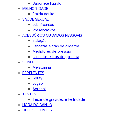
Sabonete líquido
MELHOR IDADE
Fralda adulto
SAÚDE SEXUAL
Lubrificantes
Preservativos
ACESSÓRIOS CUIDADOS PESSOAIS
Inalação
Lancetas e tiras de glicemia
Medidores de pressão
Lancetas e tiras de glicemia
SONO
Melatonina
REPELENTES
Spray
Loção
Aerosol
TESTES
Teste de gravidez e fertilidade
HORA DO BANHO
OLHOS E LENTES