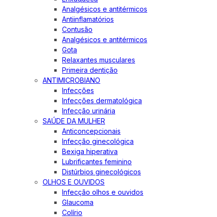
Analgésicos e antitérmicos
Antiinflamatórios
Contusão
Analgésicos e antitérmicos
Gota
Relaxantes musculares
Primeira dentição
ANTIMICROBIANO
Infecções
Infecções dermatológica
Infecção urinária
SAÚDE DA MULHER
Anticoncepcionais
Infecção ginecológica
Bexiga hiperativa
Lubrificantes feminino
Distúrbios ginecológicos
OLHOS E OUVIDOS
Infecção olhos e ouvidos
Glaucoma
Colírio