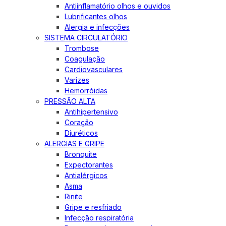
Antiinflamatório olhos e ouvidos
Lubrificantes olhos
Alergia e infecções
SISTEMA CIRCULATÓRIO
Trombose
Coagulação
Cardiovasculares
Varizes
Hemorróidas
PRESSÃO ALTA
Antihipertensivo
Coração
Diuréticos
ALERGIAS E GRIPE
Bronquite
Expectorantes
Antialérgicos
Asma
Rinite
Gripe e resfriado
Infecção respiratória