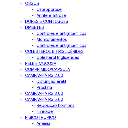
OSSOS
Osteoporose
Artrite e artrose
DORES E CONTUSÕES
DIABETES
Controles e antiglicêmicos
Monitoramentos
Controles e antiglicêmicos
COLESTEROL E TRIGLICÉRIDES
Colesterol triglicérides
PELE E MUCOSA
COMPRIMIDO/CAPSULA
CAMPANHA R$ 2,00
Disfunção erétil
Próstata
CAMPANHA R$ 3,00
CAMPANHA R$ 5,00
Reposição hormonal
Tireoide
PISICOTROPICO
Anemia