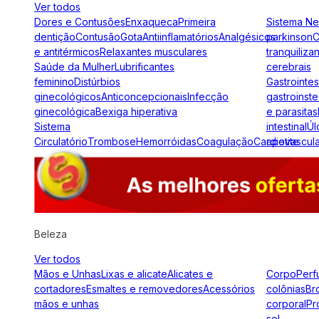
Ver todos
Dores e Contusões
Enxaqueca
Primeira
Sistema N
dentição
Contusão
Gota
Antiinflamatórios
Analgésicos
parkinson
C
e antitérmicos
Relaxantes musculares
tranquiliza
Saúde da Mulher
Lubrificantes
cerebrais
feminino
Distúrbios
Gastrointes
ginecológicos
Anticoncepcionais
Infecção
gastroinste
ginecológica
Bexiga hiperativa
e parasitas
Sistema
intestinal
Úl
Circulatório
Trombose
Hemorróidas
Coagulação
Cardiovascul
apetite
Beleza
Ver todos
Mãos e Unhas
Lixas e alicate
Alicates e
Corpo
Perf
cortadores
Esmaltes e removedores
Acessórios
colônias
Br
mãos e unhas
corporal
Pr
sol