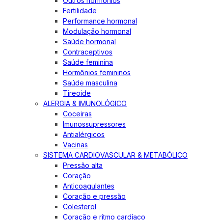
Outros hormônios
Fertilidade
Performance hormonal
Modulação hormonal
Saúde hormonal
Contraceptivos
Saúde feminina
Hormônios femininos
Saúde masculina
Tireoide
ALERGIA & IMUNOLÓGICO
Coceiras
Imunossupressores
Antialérgicos
Vacinas
SISTEMA CARDIOVASCULAR & METABÓLICO
Pressão alta
Coração
Anticoagulantes
Coração e pressão
Colesterol
Coração e ritmo cardíaco