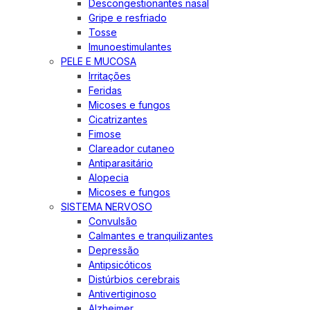
Descongestionantes nasal
Gripe e resfriado
Tosse
Imunoestimulantes
PELE E MUCOSA
Irritações
Feridas
Micoses e fungos
Cicatrizantes
Fimose
Clareador cutaneo
Antiparasitário
Alopecia
Micoses e fungos
SISTEMA NERVOSO
Convulsão
Calmantes e tranquilizantes
Depressão
Antipsicóticos
Distúrbios cerebrais
Antivertiginoso
Alzheimer