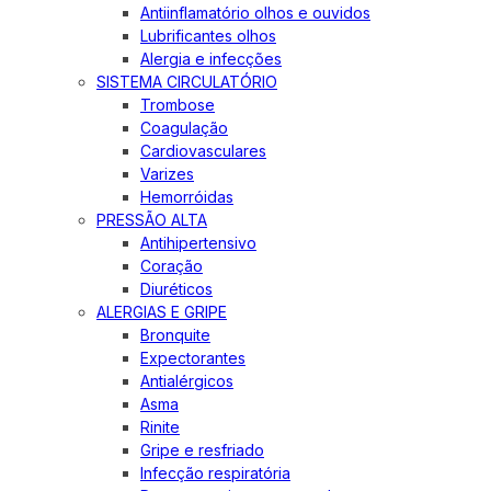
Antiinflamatório olhos e ouvidos
Lubrificantes olhos
Alergia e infecções
SISTEMA CIRCULATÓRIO
Trombose
Coagulação
Cardiovasculares
Varizes
Hemorróidas
PRESSÃO ALTA
Antihipertensivo
Coração
Diuréticos
ALERGIAS E GRIPE
Bronquite
Expectorantes
Antialérgicos
Asma
Rinite
Gripe e resfriado
Infecção respiratória