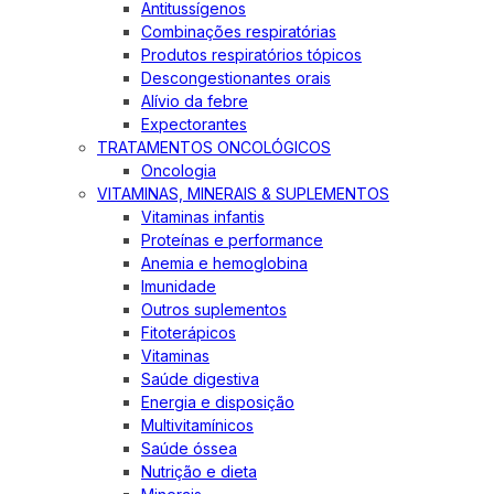
Antitussígenos
Combinações respiratórias
Produtos respiratórios tópicos
Descongestionantes orais
Alívio da febre
Expectorantes
TRATAMENTOS ONCOLÓGICOS
Oncologia
VITAMINAS, MINERAIS & SUPLEMENTOS
Vitaminas infantis
Proteínas e performance
Anemia e hemoglobina
Imunidade
Outros suplementos
Fitoterápicos
Vitaminas
Saúde digestiva
Energia e disposição
Multivitamínicos
Saúde óssea
Nutrição e dieta