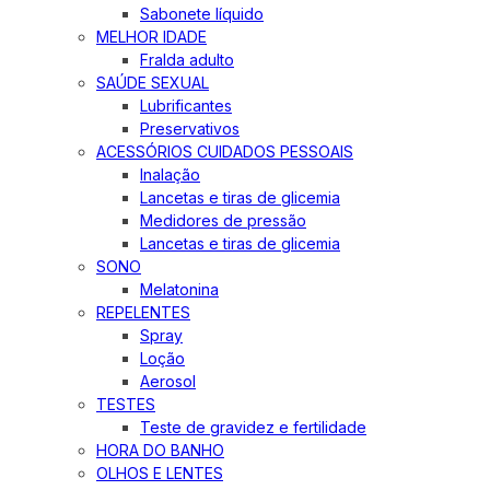
Sabonete líquido
MELHOR IDADE
Fralda adulto
SAÚDE SEXUAL
Lubrificantes
Preservativos
ACESSÓRIOS CUIDADOS PESSOAIS
Inalação
Lancetas e tiras de glicemia
Medidores de pressão
Lancetas e tiras de glicemia
SONO
Melatonina
REPELENTES
Spray
Loção
Aerosol
TESTES
Teste de gravidez e fertilidade
HORA DO BANHO
OLHOS E LENTES