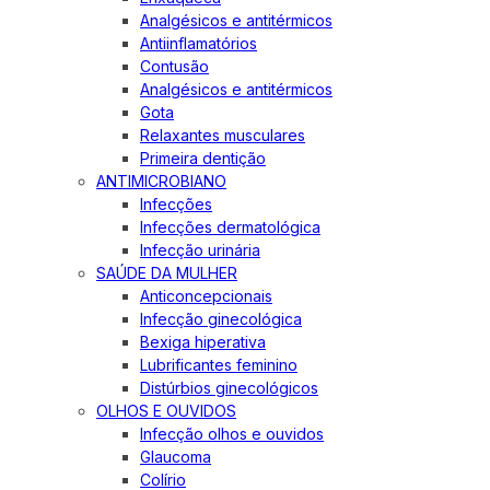
Analgésicos e antitérmicos
Antiinflamatórios
Contusão
Analgésicos e antitérmicos
Gota
Relaxantes musculares
Primeira dentição
ANTIMICROBIANO
Infecções
Infecções dermatológica
Infecção urinária
SAÚDE DA MULHER
Anticoncepcionais
Infecção ginecológica
Bexiga hiperativa
Lubrificantes feminino
Distúrbios ginecológicos
OLHOS E OUVIDOS
Infecção olhos e ouvidos
Glaucoma
Colírio