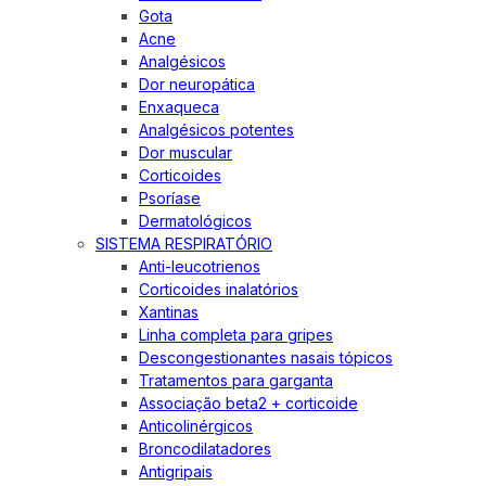
Gota
Acne
Analgésicos
Dor neuropática
Enxaqueca
Analgésicos potentes
Dor muscular
Corticoides
Psoríase
Dermatológicos
SISTEMA RESPIRATÓRIO
Anti-leucotrienos
Corticoides inalatórios
Xantinas
Linha completa para gripes
Descongestionantes nasais tópicos
Tratamentos para garganta
Associação beta2 + corticoide
Anticolinérgicos
Broncodilatadores
Antigripais