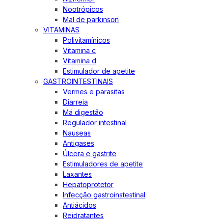
Nootrópicos
Mal de parkinson
VITAMINAS
Polivitamínicos
Vitamina c
Vitamina d
Estimulador de apetite
GASTROINTESTINAIS
Vermes e parasitas
Diarreia
Má digestão
Regulador intestinal
Nauseas
Antigases
Úlcera e gastrite
Estimuladores de apetite
Laxantes
Hepatoprotetor
Infecção gastroinstestinal
Antiácidos
Reidratantes