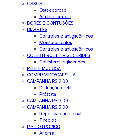
OSSOS
Osteoporose
Artrite e artrose
DORES E CONTUSÕES
DIABETES
Controles e antiglicêmicos
Monitoramentos
Controles e antiglicêmicos
COLESTEROL E TRIGLICÉRIDES
Colesterol triglicérides
PELE E MUCOSA
COMPRIMIDO/CAPSULA
CAMPANHA R$ 2,00
Disfunção erétil
Próstata
CAMPANHA R$ 3,00
CAMPANHA R$ 5,00
Reposição hormonal
Tireoide
PISICOTROPICO
Anemia