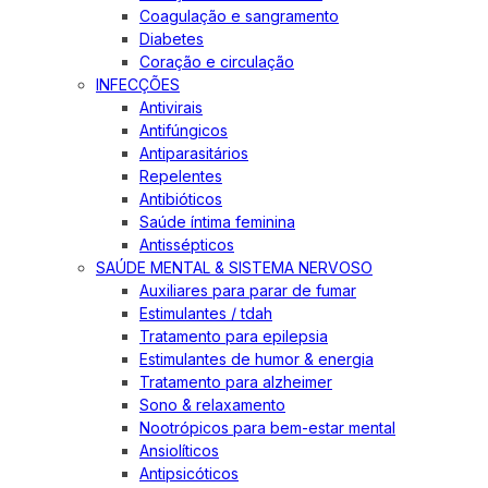
Coagulação e sangramento
Diabetes
Coração e circulação
INFECÇÕES
Antivirais
Antifúngicos
Antiparasitários
Repelentes
Antibióticos
Saúde íntima feminina
Antissépticos
SAÚDE MENTAL & SISTEMA NERVOSO
Auxiliares para parar de fumar
Estimulantes / tdah
Tratamento para epilepsia
Estimulantes de humor & energia
Tratamento para alzheimer
Sono & relaxamento
Nootrópicos para bem-estar mental
Ansiolíticos
Antipsicóticos