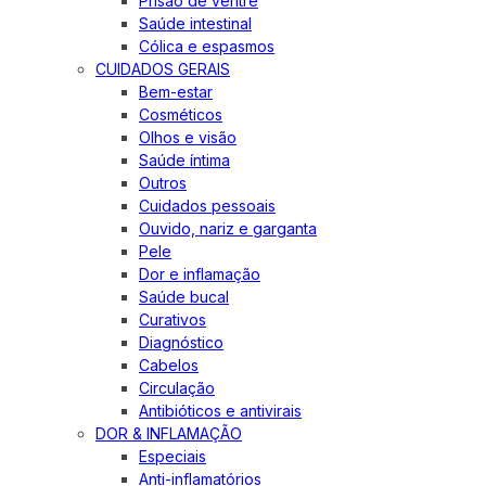
Prisão de ventre
Saúde intestinal
Cólica e espasmos
CUIDADOS GERAIS
Bem-estar
Cosméticos
Olhos e visão
Saúde íntima
Outros
Cuidados pessoais
Ouvido, nariz e garganta
Pele
Dor e inflamação
Saúde bucal
Curativos
Diagnóstico
Cabelos
Circulação
Antibióticos e antivirais
DOR & INFLAMAÇÃO
Especiais
Anti-inflamatórios