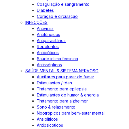
Coagulação e sangramento
Diabetes
Coração e circulação
INFECÇÕES
Antivirais
Antifúngicos
Antiparasitários
Repelentes
Antibióticos
Saúde íntima feminina
Antissépticos
SAÚDE MENTAL & SISTEMA NERVOSO
Auxiliares para parar de fumar
Estimulantes / tdah
Tratamento para epilepsia
Estimulantes de humor & energia
Tratamento para alzheimer
Sono & relaxamento
Nootrópicos para bem-estar mental
Ansiolíticos
Antipsicóticos