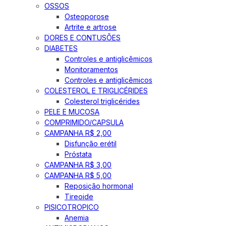
OSSOS
Osteoporose
Artrite e artrose
DORES E CONTUSÕES
DIABETES
Controles e antiglicêmicos
Monitoramentos
Controles e antiglicêmicos
COLESTEROL E TRIGLICÉRIDES
Colesterol triglicérides
PELE E MUCOSA
COMPRIMIDO/CAPSULA
CAMPANHA R$ 2,00
Disfunção erétil
Próstata
CAMPANHA R$ 3,00
CAMPANHA R$ 5,00
Reposição hormonal
Tireoide
PISICOTROPICO
Anemia