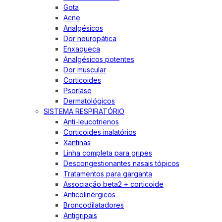
Gota
Acne
Analgésicos
Dor neuropática
Enxaqueca
Analgésicos potentes
Dor muscular
Corticoides
Psoríase
Dermatológicos
SISTEMA RESPIRATÓRIO
Anti-leucotrienos
Corticoides inalatórios
Xantinas
Linha completa para gripes
Descongestionantes nasais tópicos
Tratamentos para garganta
Associação beta2 + corticoide
Anticolinérgicos
Broncodilatadores
Antigripais