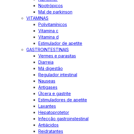
Nootrópicos
Mal de parkinson
VITAMINAS
Polivitamínicos
Vitamina c
Vitamina d
Estimulador de apetite
GASTROINTESTINAIS
Vermes e parasitas
Diarreia
Má digestão
Regulador intestinal
Nauseas
Antigases
Úlcera e gastrite
Estimuladores de apetite
Laxantes
Hepatoprotetor
Infecção gastroinstestinal
Antiácidos
Reidratantes