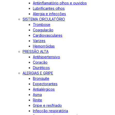
Antiinflamatório olhos e ouvidos
Lubrificantes olhos
Alergia e infecções
SISTEMA CIRCULATÓRIO
Trombose
Coagulação
Cardiovasculares
Varizes
Hemorróidas
PRESSÃO ALTA
Antihipertensivo
Coração
Diuréticos
ALERGIAS E GRIPE
Bronquite
Expectorantes
Antialérgicos
Asma
Rinite
Gripe e resfriado
Infecção respiratória