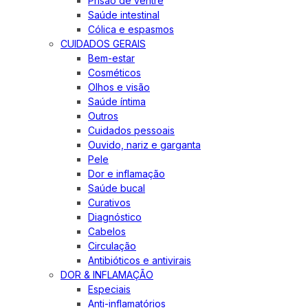
Prisão de ventre
Saúde intestinal
Cólica e espasmos
CUIDADOS GERAIS
Bem-estar
Cosméticos
Olhos e visão
Saúde íntima
Outros
Cuidados pessoais
Ouvido, nariz e garganta
Pele
Dor e inflamação
Saúde bucal
Curativos
Diagnóstico
Cabelos
Circulação
Antibióticos e antivirais
DOR & INFLAMAÇÃO
Especiais
Anti-inflamatórios