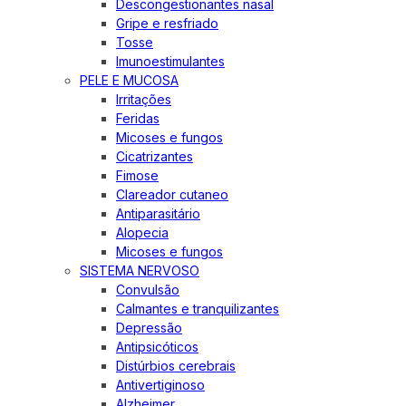
Descongestionantes nasal
Gripe e resfriado
Tosse
Imunoestimulantes
PELE E MUCOSA
Irritações
Feridas
Micoses e fungos
Cicatrizantes
Fimose
Clareador cutaneo
Antiparasitário
Alopecia
Micoses e fungos
SISTEMA NERVOSO
Convulsão
Calmantes e tranquilizantes
Depressão
Antipsicóticos
Distúrbios cerebrais
Antivertiginoso
Alzheimer