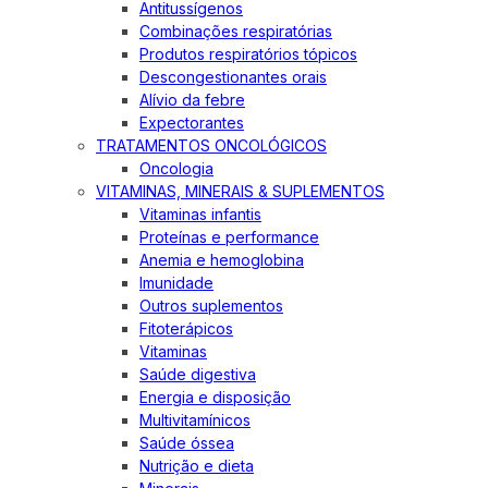
Antitussígenos
Combinações respiratórias
Produtos respiratórios tópicos
Descongestionantes orais
Alívio da febre
Expectorantes
TRATAMENTOS ONCOLÓGICOS
Oncologia
VITAMINAS, MINERAIS & SUPLEMENTOS
Vitaminas infantis
Proteínas e performance
Anemia e hemoglobina
Imunidade
Outros suplementos
Fitoterápicos
Vitaminas
Saúde digestiva
Energia e disposição
Multivitamínicos
Saúde óssea
Nutrição e dieta