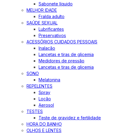
Sabonete líquido
MELHOR IDADE
Fralda adulto
SAÚDE SEXUAL
Lubrificantes
Preservativos
ACESSÓRIOS CUIDADOS PESSOAIS
Inalação
Lancetas e tiras de glicemia
Medidores de pressão
Lancetas e tiras de glicemia
SONO
Melatonina
REPELENTES
Spray
Loção
Aerosol
TESTES
Teste de gravidez e fertilidade
HORA DO BANHO
OLHOS E LENTES