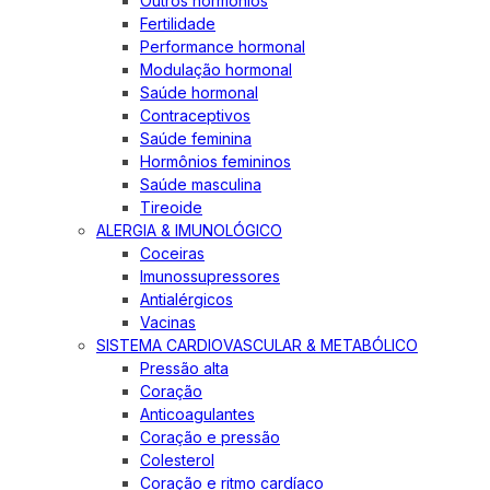
Outros hormônios
Fertilidade
Performance hormonal
Modulação hormonal
Saúde hormonal
Contraceptivos
Saúde feminina
Hormônios femininos
Saúde masculina
Tireoide
ALERGIA & IMUNOLÓGICO
Coceiras
Imunossupressores
Antialérgicos
Vacinas
SISTEMA CARDIOVASCULAR & METABÓLICO
Pressão alta
Coração
Anticoagulantes
Coração e pressão
Colesterol
Coração e ritmo cardíaco