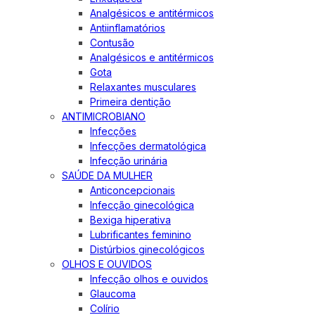
Analgésicos e antitérmicos
Antiinflamatórios
Contusão
Analgésicos e antitérmicos
Gota
Relaxantes musculares
Primeira dentição
ANTIMICROBIANO
Infecções
Infecções dermatológica
Infecção urinária
SAÚDE DA MULHER
Anticoncepcionais
Infecção ginecológica
Bexiga hiperativa
Lubrificantes feminino
Distúrbios ginecológicos
OLHOS E OUVIDOS
Infecção olhos e ouvidos
Glaucoma
Colírio