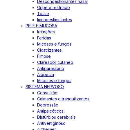
Descongestionantes nasal
Gripe e resfriado
Tosse
Imunoestimulantes
PELE E MUCOSA
Irritações
Feridas
Micoses e fungos
Cicatrizantes
Fimose
Clareador cutaneo
Antiparasitário
Alopecia
Micoses e fungos
SISTEMA NERVOSO
Convulsão
Calmantes e tranquilizantes
Depressão
Antipsicóticos
Distúrbios cerebrais
Antivertiginoso
Alzheimer