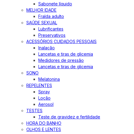
Sabonete líquido
MELHOR IDADE
Fralda adulto
SAÚDE SEXUAL
Lubrificantes
Preservativos
ACESSÓRIOS CUIDADOS PESSOAIS
Inalação
Lancetas e tiras de glicemia
Medidores de pressão
Lancetas e tiras de glicemia
SONO
Melatonina
REPELENTES
Spray
Loção
Aerosol
TESTES
Teste de gravidez e fertilidade
HORA DO BANHO
OLHOS E LENTES