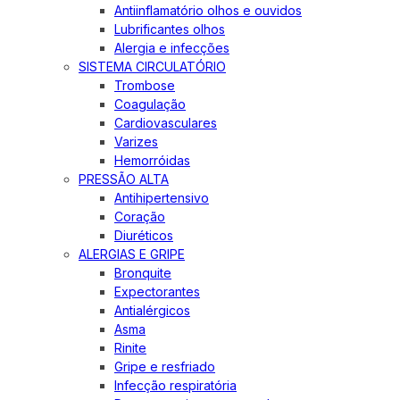
Antiinflamatório olhos e ouvidos
Lubrificantes olhos
Alergia e infecções
SISTEMA CIRCULATÓRIO
Trombose
Coagulação
Cardiovasculares
Varizes
Hemorróidas
PRESSÃO ALTA
Antihipertensivo
Coração
Diuréticos
ALERGIAS E GRIPE
Bronquite
Expectorantes
Antialérgicos
Asma
Rinite
Gripe e resfriado
Infecção respiratória