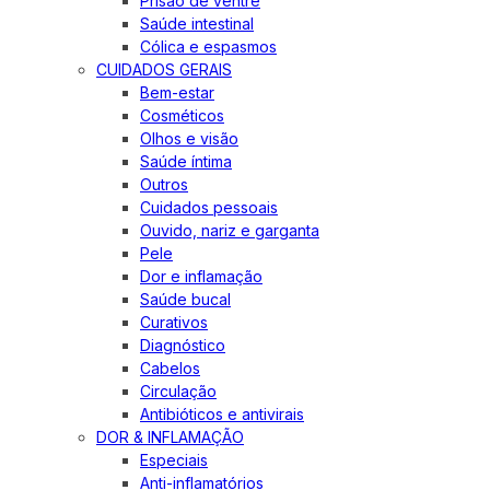
Prisão de ventre
Saúde intestinal
Cólica e espasmos
CUIDADOS GERAIS
Bem-estar
Cosméticos
Olhos e visão
Saúde íntima
Outros
Cuidados pessoais
Ouvido, nariz e garganta
Pele
Dor e inflamação
Saúde bucal
Curativos
Diagnóstico
Cabelos
Circulação
Antibióticos e antivirais
DOR & INFLAMAÇÃO
Especiais
Anti-inflamatórios