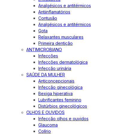
Analgésicos e antitérmicos
Antiinflamatórios
Contusão
Analgésicos e antitérmicos
Gota
Relaxantes musculares
Primeira dentição
ANTIMICROBIANO
Infecções
Infecções dermatológica
Infecção urinária
SAÚDE DA MULHER
Anticoncepcionais
Infecção ginecológica
Bexiga hiperativa
Lubrificantes feminino
Distúrbios ginecológicos
OLHOS E OUVIDOS
Infecção olhos e ouvidos
Glaucoma
Colírio