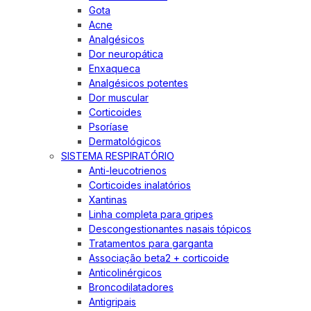
Gota
Acne
Analgésicos
Dor neuropática
Enxaqueca
Analgésicos potentes
Dor muscular
Corticoides
Psoríase
Dermatológicos
SISTEMA RESPIRATÓRIO
Anti-leucotrienos
Corticoides inalatórios
Xantinas
Linha completa para gripes
Descongestionantes nasais tópicos
Tratamentos para garganta
Associação beta2 + corticoide
Anticolinérgicos
Broncodilatadores
Antigripais