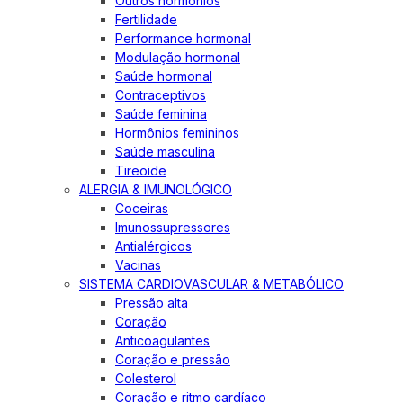
Outros hormônios
Fertilidade
Performance hormonal
Modulação hormonal
Saúde hormonal
Contraceptivos
Saúde feminina
Hormônios femininos
Saúde masculina
Tireoide
ALERGIA & IMUNOLÓGICO
Coceiras
Imunossupressores
Antialérgicos
Vacinas
SISTEMA CARDIOVASCULAR & METABÓLICO
Pressão alta
Coração
Anticoagulantes
Coração e pressão
Colesterol
Coração e ritmo cardíaco