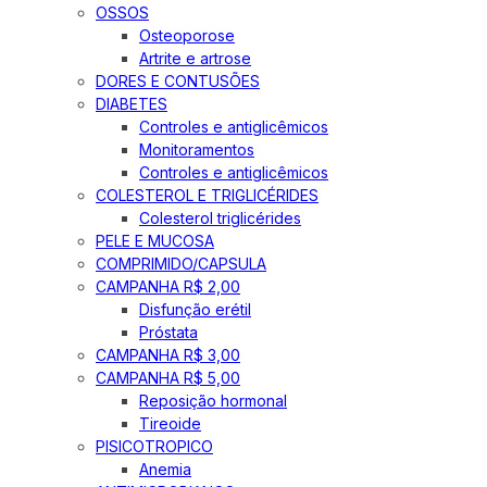
OSSOS
Osteoporose
Artrite e artrose
DORES E CONTUSÕES
DIABETES
Controles e antiglicêmicos
Monitoramentos
Controles e antiglicêmicos
COLESTEROL E TRIGLICÉRIDES
Colesterol triglicérides
PELE E MUCOSA
COMPRIMIDO/CAPSULA
CAMPANHA R$ 2,00
Disfunção erétil
Próstata
CAMPANHA R$ 3,00
CAMPANHA R$ 5,00
Reposição hormonal
Tireoide
PISICOTROPICO
Anemia