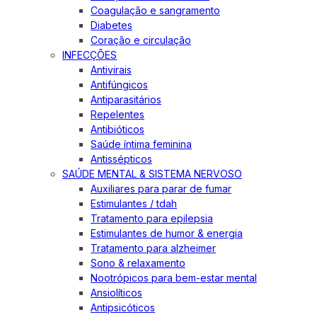
Coagulação e sangramento
Diabetes
Coração e circulação
INFECÇÕES
Antivirais
Antifúngicos
Antiparasitários
Repelentes
Antibióticos
Saúde íntima feminina
Antissépticos
SAÚDE MENTAL & SISTEMA NERVOSO
Auxiliares para parar de fumar
Estimulantes / tdah
Tratamento para epilepsia
Estimulantes de humor & energia
Tratamento para alzheimer
Sono & relaxamento
Nootrópicos para bem-estar mental
Ansiolíticos
Antipsicóticos