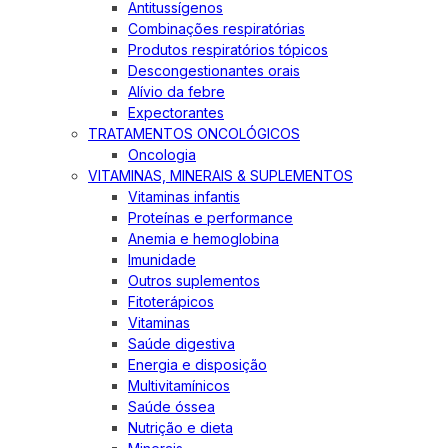
Antitussígenos
Combinações respiratórias
Produtos respiratórios tópicos
Descongestionantes orais
Alívio da febre
Expectorantes
TRATAMENTOS ONCOLÓGICOS
Oncologia
VITAMINAS, MINERAIS & SUPLEMENTOS
Vitaminas infantis
Proteínas e performance
Anemia e hemoglobina
Imunidade
Outros suplementos
Fitoterápicos
Vitaminas
Saúde digestiva
Energia e disposição
Multivitamínicos
Saúde óssea
Nutrição e dieta