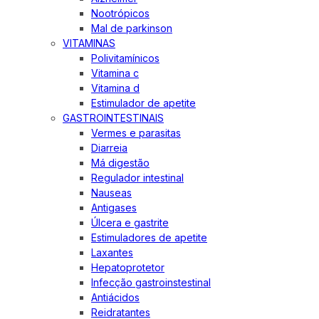
Nootrópicos
Mal de parkinson
VITAMINAS
Polivitamínicos
Vitamina c
Vitamina d
Estimulador de apetite
GASTROINTESTINAIS
Vermes e parasitas
Diarreia
Má digestão
Regulador intestinal
Nauseas
Antigases
Úlcera e gastrite
Estimuladores de apetite
Laxantes
Hepatoprotetor
Infecção gastroinstestinal
Antiácidos
Reidratantes