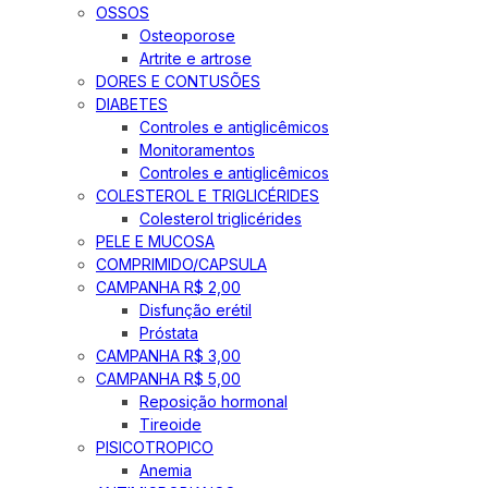
OSSOS
Osteoporose
Artrite e artrose
DORES E CONTUSÕES
DIABETES
Controles e antiglicêmicos
Monitoramentos
Controles e antiglicêmicos
COLESTEROL E TRIGLICÉRIDES
Colesterol triglicérides
PELE E MUCOSA
COMPRIMIDO/CAPSULA
CAMPANHA R$ 2,00
Disfunção erétil
Próstata
CAMPANHA R$ 3,00
CAMPANHA R$ 5,00
Reposição hormonal
Tireoide
PISICOTROPICO
Anemia