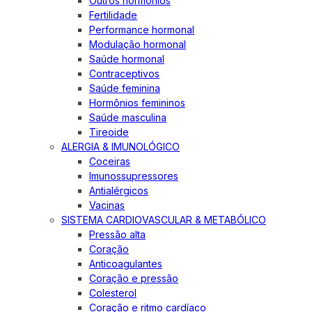
Outros hormônios
Fertilidade
Performance hormonal
Modulação hormonal
Saúde hormonal
Contraceptivos
Saúde feminina
Hormônios femininos
Saúde masculina
Tireoide
ALERGIA & IMUNOLÓGICO
Coceiras
Imunossupressores
Antialérgicos
Vacinas
SISTEMA CARDIOVASCULAR & METABÓLICO
Pressão alta
Coração
Anticoagulantes
Coração e pressão
Colesterol
Coração e ritmo cardíaco