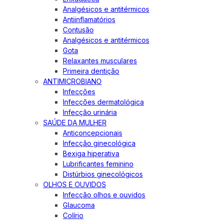
Analgésicos e antitérmicos
Antiinflamatórios
Contusão
Analgésicos e antitérmicos
Gota
Relaxantes musculares
Primeira dentição
ANTIMICROBIANO
Infecções
Infecções dermatológica
Infecção urinária
SAÚDE DA MULHER
Anticoncepcionais
Infecção ginecológica
Bexiga hiperativa
Lubrificantes feminino
Distúrbios ginecológicos
OLHOS E OUVIDOS
Infecção olhos e ouvidos
Glaucoma
Colírio