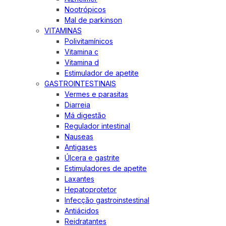
Nootrópicos
Mal de parkinson
VITAMINAS
Polivitamínicos
Vitamina c
Vitamina d
Estimulador de apetite
GASTROINTESTINAIS
Vermes e parasitas
Diarreia
Má digestão
Regulador intestinal
Nauseas
Antigases
Úlcera e gastrite
Estimuladores de apetite
Laxantes
Hepatoprotetor
Infecção gastroinstestinal
Antiácidos
Reidratantes