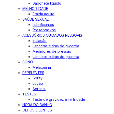
Sabonete líquido
MELHOR IDADE
Fralda adulto
SAÚDE SEXUAL
Lubrificantes
Preservativos
ACESSÓRIOS CUIDADOS PESSOAIS
Inalação
Lancetas e tiras de glicemia
Medidores de pressão
Lancetas e tiras de glicemia
SONO
Melatonina
REPELENTES
Spray
Loção
Aerosol
TESTES
Teste de gravidez e fertilidade
HORA DO BANHO
OLHOS E LENTES