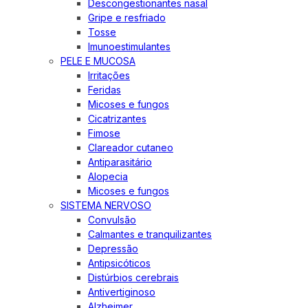
Descongestionantes nasal
Gripe e resfriado
Tosse
Imunoestimulantes
PELE E MUCOSA
Irritações
Feridas
Micoses e fungos
Cicatrizantes
Fimose
Clareador cutaneo
Antiparasitário
Alopecia
Micoses e fungos
SISTEMA NERVOSO
Convulsão
Calmantes e tranquilizantes
Depressão
Antipsicóticos
Distúrbios cerebrais
Antivertiginoso
Alzheimer