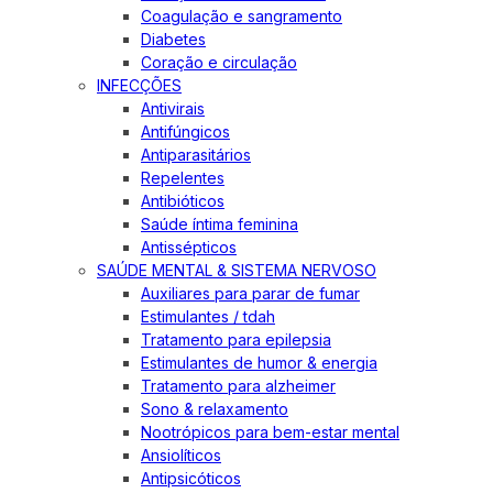
Coagulação e sangramento
Diabetes
Coração e circulação
INFECÇÕES
Antivirais
Antifúngicos
Antiparasitários
Repelentes
Antibióticos
Saúde íntima feminina
Antissépticos
SAÚDE MENTAL & SISTEMA NERVOSO
Auxiliares para parar de fumar
Estimulantes / tdah
Tratamento para epilepsia
Estimulantes de humor & energia
Tratamento para alzheimer
Sono & relaxamento
Nootrópicos para bem-estar mental
Ansiolíticos
Antipsicóticos