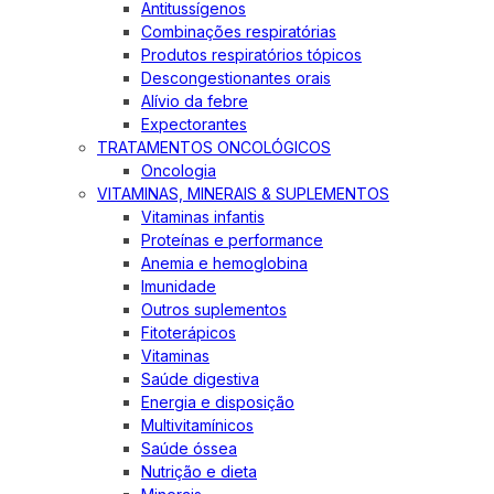
Antitussígenos
Combinações respiratórias
Produtos respiratórios tópicos
Descongestionantes orais
Alívio da febre
Expectorantes
TRATAMENTOS ONCOLÓGICOS
Oncologia
VITAMINAS, MINERAIS & SUPLEMENTOS
Vitaminas infantis
Proteínas e performance
Anemia e hemoglobina
Imunidade
Outros suplementos
Fitoterápicos
Vitaminas
Saúde digestiva
Energia e disposição
Multivitamínicos
Saúde óssea
Nutrição e dieta