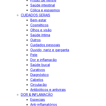
Prisão de ventre
Saúde intestinal
Cólica e espasmos
CUIDADOS GERAIS
Bem-estar
Cosméticos
Olhos e visão
Saúde íntima
Outros
Cuidados pessoais
Ouvido, nariz e garganta
Pele
Dor e inflamação
Saúde bucal
Curativos
Diagnóstico
Cabelos
Circulação
Antibióticos e antivirais
DOR & INFLAMAÇÃO
Especiais
Anti-inflamatórios