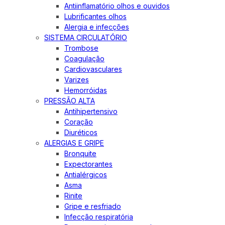
Antiinflamatório olhos e ouvidos
Lubrificantes olhos
Alergia e infecções
SISTEMA CIRCULATÓRIO
Trombose
Coagulação
Cardiovasculares
Varizes
Hemorróidas
PRESSÃO ALTA
Antihipertensivo
Coração
Diuréticos
ALERGIAS E GRIPE
Bronquite
Expectorantes
Antialérgicos
Asma
Rinite
Gripe e resfriado
Infecção respiratória