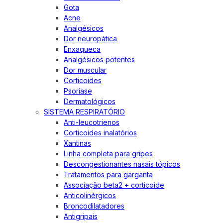
Gota
Acne
Analgésicos
Dor neuropática
Enxaqueca
Analgésicos potentes
Dor muscular
Corticoides
Psoríase
Dermatológicos
SISTEMA RESPIRATÓRIO
Anti-leucotrienos
Corticoides inalatórios
Xantinas
Linha completa para gripes
Descongestionantes nasais tópicos
Tratamentos para garganta
Associação beta2 + corticoide
Anticolinérgicos
Broncodilatadores
Antigripais