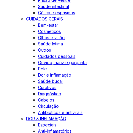
Prisão de ventre
Saúde intestinal
Cólica e espasmos
CUIDADOS GERAIS
Bem-estar
Cosméticos
Olhos e visão
Saúde íntima
Outros
Cuidados pessoais
Ouvido, nariz e garganta
Pele
Dor e inflamação
Saúde bucal
Curativos
Diagnóstico
Cabelos
Circulação
Antibióticos e antivirais
DOR & INFLAMAÇÃO
Especiais
Anti-inflamatórios