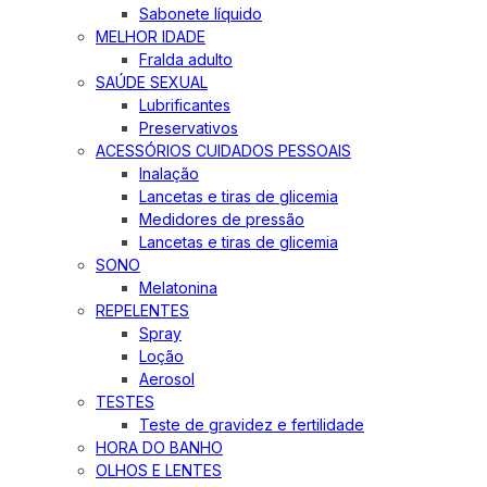
Sabonete líquido
MELHOR IDADE
Fralda adulto
SAÚDE SEXUAL
Lubrificantes
Preservativos
ACESSÓRIOS CUIDADOS PESSOAIS
Inalação
Lancetas e tiras de glicemia
Medidores de pressão
Lancetas e tiras de glicemia
SONO
Melatonina
REPELENTES
Spray
Loção
Aerosol
TESTES
Teste de gravidez e fertilidade
HORA DO BANHO
OLHOS E LENTES