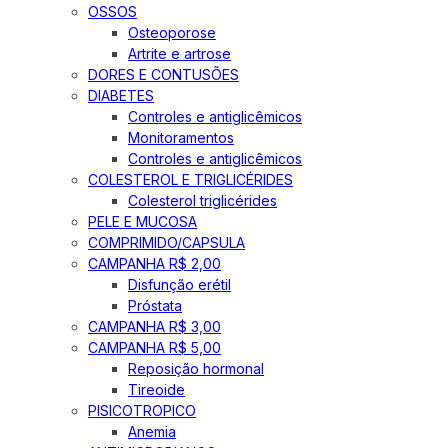
OSSOS
Osteoporose
Artrite e artrose
DORES E CONTUSÕES
DIABETES
Controles e antiglicêmicos
Monitoramentos
Controles e antiglicêmicos
COLESTEROL E TRIGLICÉRIDES
Colesterol triglicérides
PELE E MUCOSA
COMPRIMIDO/CAPSULA
CAMPANHA R$ 2,00
Disfunção erétil
Próstata
CAMPANHA R$ 3,00
CAMPANHA R$ 5,00
Reposição hormonal
Tireoide
PISICOTROPICO
Anemia