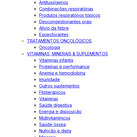
Antitussígenos
Combinações respiratórias
Produtos respiratórios tópicos
Descongestionantes orais
Alívio da febre
Expectorantes
TRATAMENTOS ONCOLÓGICOS
Oncologia
VITAMINAS, MINERAIS & SUPLEMENTOS
Vitaminas infantis
Proteínas e performance
Anemia e hemoglobina
Imunidade
Outros suplementos
Fitoterápicos
Vitaminas
Saúde digestiva
Energia e disposição
Multivitamínicos
Saúde óssea
Nutrição e dieta