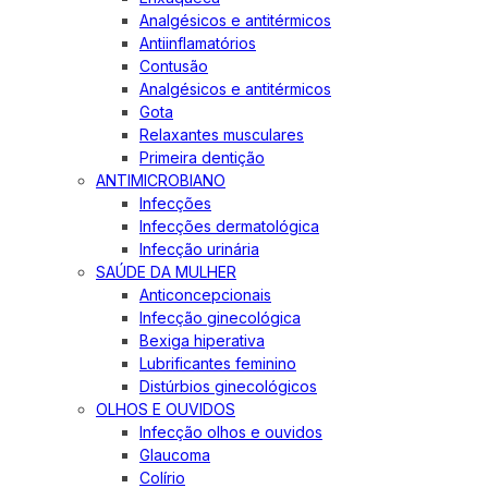
Analgésicos e antitérmicos
Antiinflamatórios
Contusão
Analgésicos e antitérmicos
Gota
Relaxantes musculares
Primeira dentição
ANTIMICROBIANO
Infecções
Infecções dermatológica
Infecção urinária
SAÚDE DA MULHER
Anticoncepcionais
Infecção ginecológica
Bexiga hiperativa
Lubrificantes feminino
Distúrbios ginecológicos
OLHOS E OUVIDOS
Infecção olhos e ouvidos
Glaucoma
Colírio