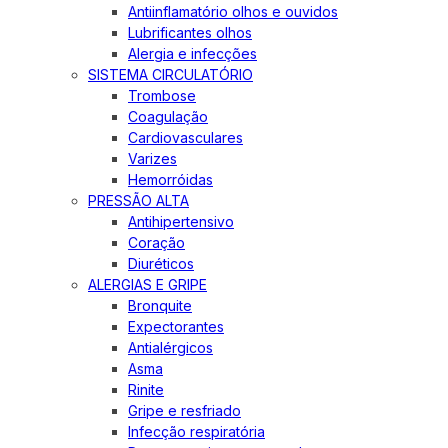
Antiinflamatório olhos e ouvidos
Lubrificantes olhos
Alergia e infecções
SISTEMA CIRCULATÓRIO
Trombose
Coagulação
Cardiovasculares
Varizes
Hemorróidas
PRESSÃO ALTA
Antihipertensivo
Coração
Diuréticos
ALERGIAS E GRIPE
Bronquite
Expectorantes
Antialérgicos
Asma
Rinite
Gripe e resfriado
Infecção respiratória