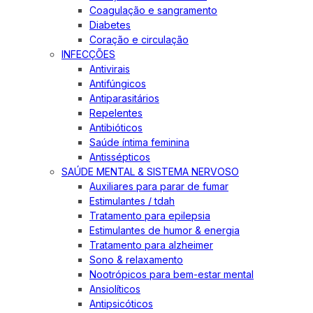
Coagulação e sangramento
Diabetes
Coração e circulação
INFECÇÕES
Antivirais
Antifúngicos
Antiparasitários
Repelentes
Antibióticos
Saúde íntima feminina
Antissépticos
SAÚDE MENTAL & SISTEMA NERVOSO
Auxiliares para parar de fumar
Estimulantes / tdah
Tratamento para epilepsia
Estimulantes de humor & energia
Tratamento para alzheimer
Sono & relaxamento
Nootrópicos para bem-estar mental
Ansiolíticos
Antipsicóticos