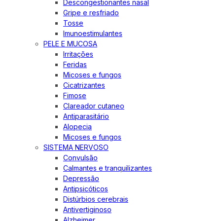
Descongestionantes nasal
Gripe e resfriado
Tosse
Imunoestimulantes
PELE E MUCOSA
Irritações
Feridas
Micoses e fungos
Cicatrizantes
Fimose
Clareador cutaneo
Antiparasitário
Alopecia
Micoses e fungos
SISTEMA NERVOSO
Convulsão
Calmantes e tranquilizantes
Depressão
Antipsicóticos
Distúrbios cerebrais
Antivertiginoso
Alzheimer