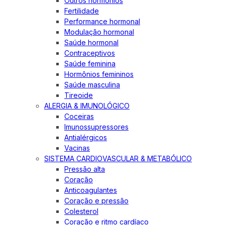
Outros hormônios
Fertilidade
Performance hormonal
Modulação hormonal
Saúde hormonal
Contraceptivos
Saúde feminina
Hormônios femininos
Saúde masculina
Tireoide
ALERGIA & IMUNOLÓGICO
Coceiras
Imunossupressores
Antialérgicos
Vacinas
SISTEMA CARDIOVASCULAR & METABÓLICO
Pressão alta
Coração
Anticoagulantes
Coração e pressão
Colesterol
Coração e ritmo cardíaco