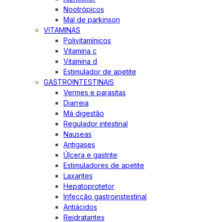
Nootrópicos
Mal de parkinson
VITAMINAS
Polivitamínicos
Vitamina c
Vitamina d
Estimulador de apetite
GASTROINTESTINAIS
Vermes e parasitas
Diarreia
Má digestão
Regulador intestinal
Nauseas
Antigases
Úlcera e gastrite
Estimuladores de apetite
Laxantes
Hepatoprotetor
Infecção gastroinstestinal
Antiácidos
Reidratantes