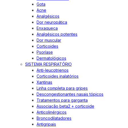
Gota
Acne
Analgésicos
Dor neuropática
Enxaqueca
Analgésicos potentes
Dor muscular
Corticoides
Psoríase
Dermatológicos
SISTEMA RESPIRATÓRIO
Anti-leucotrienos
Corticoides inalatórios
Xantinas
Linha completa para gripes
Descongestionantes nasais tópicos
Tratamentos para garganta
Associação beta2 + corticoide
Anticolinérgicos
Broncodilatadores
Antigripais