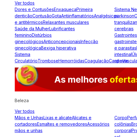
Ver todos
Dores e Contusões
Enxaqueca
Primeira
Sistema N
dentição
Contusão
Gota
Antiinflamatórios
Analgésicos
parkinson
C
e antitérmicos
Relaxantes musculares
tranquiliza
Saúde da Mulher
Lubrificantes
cerebrais
feminino
Distúrbios
Gastrointes
ginecológicos
Anticoncepcionais
Infecção
gastroinste
ginecológica
Bexiga hiperativa
e parasitas
Sistema
intestinal
Úl
Circulatório
Trombose
Hemorróidas
Coagulação
Cardiovascul
apetite
Beleza
Ver todos
Mãos e Unhas
Lixas e alicate
Alicates e
Corpo
Perf
cortadores
Esmaltes e removedores
Acessórios
colônias
Br
mãos e unhas
corporal
Pr
sol