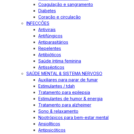
Coagulação e sangramento
Diabetes
Coração e circulação
INFECÇÕES
Antivirais
Antifúngicos
Antiparasitários
Repelentes
Antibióticos
Saúde íntima feminina
Antissépticos
SAÚDE MENTAL & SISTEMA NERVOSO
Auxiliares para parar de fumar
Estimulantes / tdah
Tratamento para epilepsia
Estimulantes de humor & energia
Tratamento para alzheimer
Sono & relaxamento
Nootrópicos para bem-estar mental
Ansiolíticos
Antipsicóticos