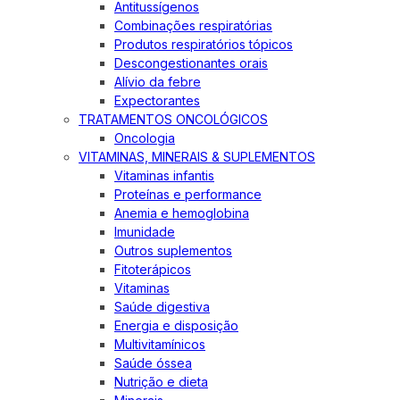
Antitussígenos
Combinações respiratórias
Produtos respiratórios tópicos
Descongestionantes orais
Alívio da febre
Expectorantes
TRATAMENTOS ONCOLÓGICOS
Oncologia
VITAMINAS, MINERAIS & SUPLEMENTOS
Vitaminas infantis
Proteínas e performance
Anemia e hemoglobina
Imunidade
Outros suplementos
Fitoterápicos
Vitaminas
Saúde digestiva
Energia e disposição
Multivitamínicos
Saúde óssea
Nutrição e dieta