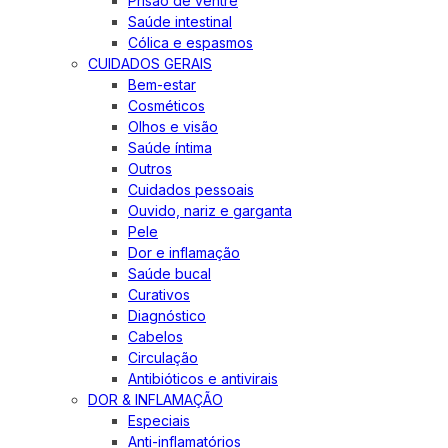
Prisão de ventre
Saúde intestinal
Cólica e espasmos
CUIDADOS GERAIS
Bem-estar
Cosméticos
Olhos e visão
Saúde íntima
Outros
Cuidados pessoais
Ouvido, nariz e garganta
Pele
Dor e inflamação
Saúde bucal
Curativos
Diagnóstico
Cabelos
Circulação
Antibióticos e antivirais
DOR & INFLAMAÇÃO
Especiais
Anti-inflamatórios