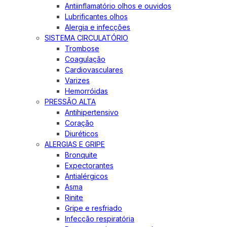
Antiinflamatório olhos e ouvidos
Lubrificantes olhos
Alergia e infecções
SISTEMA CIRCULATÓRIO
Trombose
Coagulação
Cardiovasculares
Varizes
Hemorróidas
PRESSÃO ALTA
Antihipertensivo
Coração
Diuréticos
ALERGIAS E GRIPE
Bronquite
Expectorantes
Antialérgicos
Asma
Rinite
Gripe e resfriado
Infecção respiratória