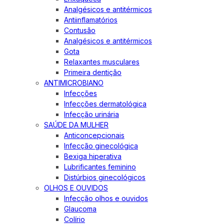
Analgésicos e antitérmicos
Antiinflamatórios
Contusão
Analgésicos e antitérmicos
Gota
Relaxantes musculares
Primeira dentição
ANTIMICROBIANO
Infecções
Infecções dermatológica
Infecção urinária
SAÚDE DA MULHER
Anticoncepcionais
Infecção ginecológica
Bexiga hiperativa
Lubrificantes feminino
Distúrbios ginecológicos
OLHOS E OUVIDOS
Infecção olhos e ouvidos
Glaucoma
Colírio