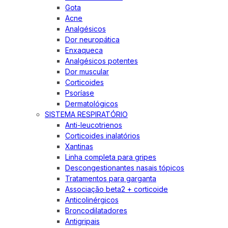
Gota
Acne
Analgésicos
Dor neuropática
Enxaqueca
Analgésicos potentes
Dor muscular
Corticoides
Psoríase
Dermatológicos
SISTEMA RESPIRATÓRIO
Anti-leucotrienos
Corticoides inalatórios
Xantinas
Linha completa para gripes
Descongestionantes nasais tópicos
Tratamentos para garganta
Associação beta2 + corticoide
Anticolinérgicos
Broncodilatadores
Antigripais