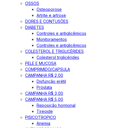
OSSOS
Osteoporose
Artrite e artrose
DORES E CONTUSÕES
DIABETES
Controles e antiglicêmicos
Monitoramentos
Controles e antiglicêmicos
COLESTEROL E TRIGLICÉRIDES
Colesterol triglicérides
PELE E MUCOSA
COMPRIMIDO/CAPSULA
CAMPANHA R$ 2,00
Disfunção erétil
Próstata
CAMPANHA R$ 3,00
CAMPANHA R$ 5,00
Reposição hormonal
Tireoide
PISICOTROPICO
Anemia