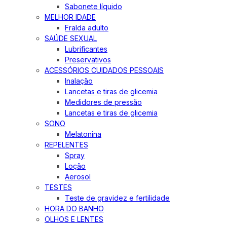
Sabonete líquido
MELHOR IDADE
Fralda adulto
SAÚDE SEXUAL
Lubrificantes
Preservativos
ACESSÓRIOS CUIDADOS PESSOAIS
Inalação
Lancetas e tiras de glicemia
Medidores de pressão
Lancetas e tiras de glicemia
SONO
Melatonina
REPELENTES
Spray
Loção
Aerosol
TESTES
Teste de gravidez e fertilidade
HORA DO BANHO
OLHOS E LENTES