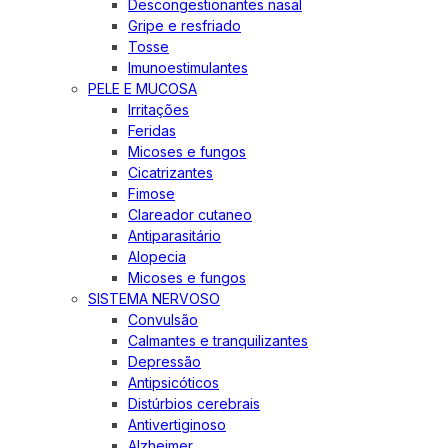
Descongestionantes nasal
Gripe e resfriado
Tosse
Imunoestimulantes
PELE E MUCOSA
Irritações
Feridas
Micoses e fungos
Cicatrizantes
Fimose
Clareador cutaneo
Antiparasitário
Alopecia
Micoses e fungos
SISTEMA NERVOSO
Convulsão
Calmantes e tranquilizantes
Depressão
Antipsicóticos
Distúrbios cerebrais
Antivertiginoso
Alzheimer