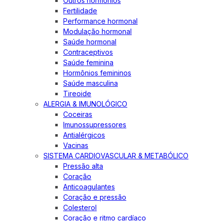
Outros hormônios
Fertilidade
Performance hormonal
Modulação hormonal
Saúde hormonal
Contraceptivos
Saúde feminina
Hormônios femininos
Saúde masculina
Tireoide
ALERGIA & IMUNOLÓGICO
Coceiras
Imunossupressores
Antialérgicos
Vacinas
SISTEMA CARDIOVASCULAR & METABÓLICO
Pressão alta
Coração
Anticoagulantes
Coração e pressão
Colesterol
Coração e ritmo cardíaco