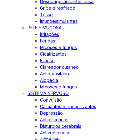
Descongestionantes nasal
Gripe e resfriado
Tosse
Imunoestimulantes
PELE E MUCOSA
Irritações
Feridas
Micoses e fungos
Cicatrizantes
Fimose
Clareador cutaneo
Antiparasitário
Alopecia
Micoses e fungos
SISTEMA NERVOSO
Convulsão
Calmantes e tranquilizantes
Depressão
Antipsicóticos
Distúrbios cerebrais
Antivertiginoso
Alzheimer