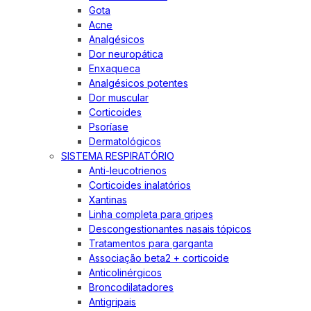
Gota
Acne
Analgésicos
Dor neuropática
Enxaqueca
Analgésicos potentes
Dor muscular
Corticoides
Psoríase
Dermatológicos
SISTEMA RESPIRATÓRIO
Anti-leucotrienos
Corticoides inalatórios
Xantinas
Linha completa para gripes
Descongestionantes nasais tópicos
Tratamentos para garganta
Associação beta2 + corticoide
Anticolinérgicos
Broncodilatadores
Antigripais