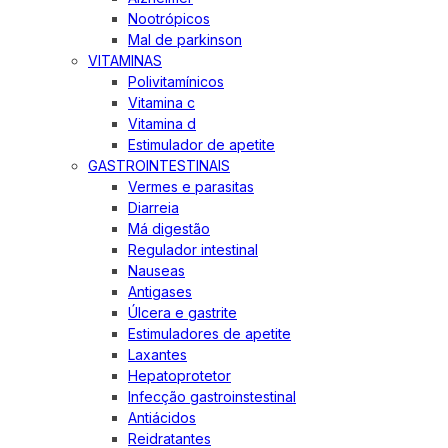
Nootrópicos
Mal de parkinson
VITAMINAS
Polivitamínicos
Vitamina c
Vitamina d
Estimulador de apetite
GASTROINTESTINAIS
Vermes e parasitas
Diarreia
Má digestão
Regulador intestinal
Nauseas
Antigases
Úlcera e gastrite
Estimuladores de apetite
Laxantes
Hepatoprotetor
Infecção gastroinstestinal
Antiácidos
Reidratantes