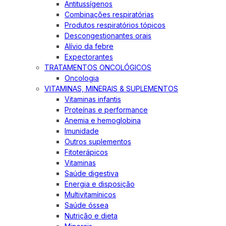
Antitussígenos
Combinações respiratórias
Produtos respiratórios tópicos
Descongestionantes orais
Alívio da febre
Expectorantes
TRATAMENTOS ONCOLÓGICOS
Oncologia
VITAMINAS, MINERAIS & SUPLEMENTOS
Vitaminas infantis
Proteínas e performance
Anemia e hemoglobina
Imunidade
Outros suplementos
Fitoterápicos
Vitaminas
Saúde digestiva
Energia e disposição
Multivitamínicos
Saúde óssea
Nutrição e dieta