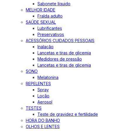
Sabonete líquido
MELHOR IDADE
Fralda adulto
SAÚDE SEXUAL
Lubrificantes
Preservativos
ACESSÓRIOS CUIDADOS PESSOAIS
Inalação
Lancetas e tiras de glicemia
Medidores de pressão
Lancetas e tiras de glicemia
SONO
Melatonina
REPELENTES
Spray
Loção
Aerosol
TESTES
Teste de gravidez e fertilidade
HORA DO BANHO
OLHOS E LENTES