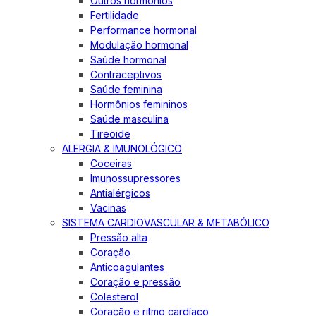
Outros hormônios
Fertilidade
Performance hormonal
Modulação hormonal
Saúde hormonal
Contraceptivos
Saúde feminina
Hormônios femininos
Saúde masculina
Tireoide
ALERGIA & IMUNOLÓGICO
Coceiras
Imunossupressores
Antialérgicos
Vacinas
SISTEMA CARDIOVASCULAR & METABÓLICO
Pressão alta
Coração
Anticoagulantes
Coração e pressão
Colesterol
Coração e ritmo cardíaco