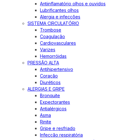
Antiinflamatório olhos e ouvidos
Lubrificantes olhos
Alergia e infecções
SISTEMA CIRCULATÓRIO
Trombose
Coagulação
Cardiovasculares
Varizes
Hemorróidas
PRESSÃO ALTA
Antihipertensivo
Coração
Diuréticos
ALERGIAS E GRIPE
Bronquite
Expectorantes
Antialérgicos
Asma
Rinite
Gripe e resfriado
Infecção respiratória