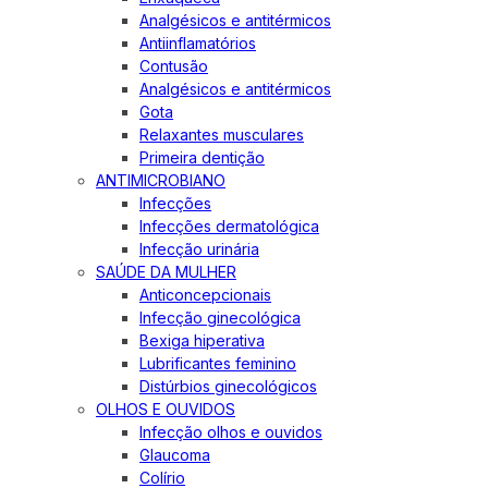
Analgésicos e antitérmicos
Antiinflamatórios
Contusão
Analgésicos e antitérmicos
Gota
Relaxantes musculares
Primeira dentição
ANTIMICROBIANO
Infecções
Infecções dermatológica
Infecção urinária
SAÚDE DA MULHER
Anticoncepcionais
Infecção ginecológica
Bexiga hiperativa
Lubrificantes feminino
Distúrbios ginecológicos
OLHOS E OUVIDOS
Infecção olhos e ouvidos
Glaucoma
Colírio