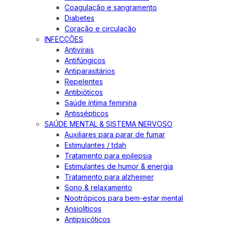
Coagulação e sangramento
Diabetes
Coração e circulação
INFECÇÕES
Antivirais
Antifúngicos
Antiparasitários
Repelentes
Antibióticos
Saúde íntima feminina
Antissépticos
SAÚDE MENTAL & SISTEMA NERVOSO
Auxiliares para parar de fumar
Estimulantes / tdah
Tratamento para epilepsia
Estimulantes de humor & energia
Tratamento para alzheimer
Sono & relaxamento
Nootrópicos para bem-estar mental
Ansiolíticos
Antipsicóticos