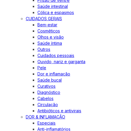
Prisão de ventre
Saúde intestinal
Cólica e espasmos
CUIDADOS GERAIS
Bem-estar
Cosméticos
Olhos e visão
Saúde íntima
Outros
Cuidados pessoais
Ouvido, nariz e garganta
Pele
Dor e inflamação
Saúde bucal
Curativos
Diagnóstico
Cabelos
Circulação
Antibióticos e antivirais
DOR & INFLAMAÇÃO
Especiais
Anti-inflamatórios