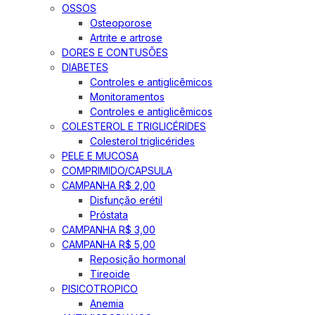
OSSOS
Osteoporose
Artrite e artrose
DORES E CONTUSÕES
DIABETES
Controles e antiglicêmicos
Monitoramentos
Controles e antiglicêmicos
COLESTEROL E TRIGLICÉRIDES
Colesterol triglicérides
PELE E MUCOSA
COMPRIMIDO/CAPSULA
CAMPANHA R$ 2,00
Disfunção erétil
Próstata
CAMPANHA R$ 3,00
CAMPANHA R$ 5,00
Reposição hormonal
Tireoide
PISICOTROPICO
Anemia