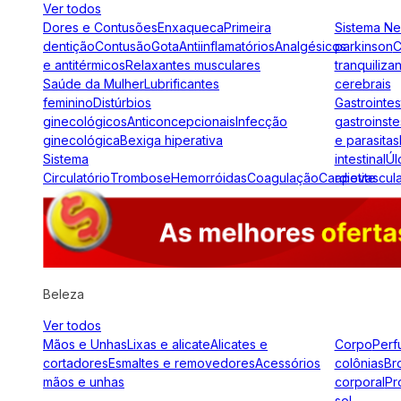
Ver todos
Dores e Contusões
Enxaqueca
Primeira
Sistema N
dentição
Contusão
Gota
Antiinflamatórios
Analgésicos
parkinson
C
e antitérmicos
Relaxantes musculares
tranquiliza
Saúde da Mulher
Lubrificantes
cerebrais
feminino
Distúrbios
Gastrointes
ginecológicos
Anticoncepcionais
Infecção
gastroinste
ginecológica
Bexiga hiperativa
e parasitas
Sistema
intestinal
Úl
Circulatório
Trombose
Hemorróidas
Coagulação
Cardiovascul
apetite
Beleza
Ver todos
Mãos e Unhas
Lixas e alicate
Alicates e
Corpo
Perf
cortadores
Esmaltes e removedores
Acessórios
colônias
Br
mãos e unhas
corporal
Pr
sol