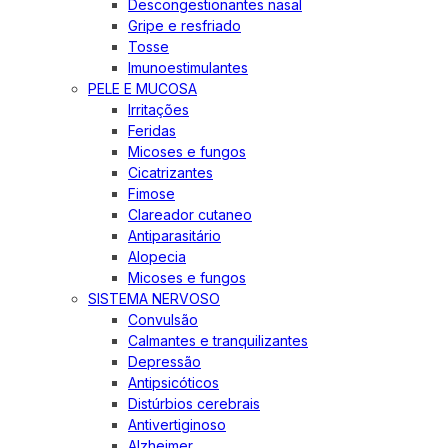
Descongestionantes nasal
Gripe e resfriado
Tosse
Imunoestimulantes
PELE E MUCOSA
Irritações
Feridas
Micoses e fungos
Cicatrizantes
Fimose
Clareador cutaneo
Antiparasitário
Alopecia
Micoses e fungos
SISTEMA NERVOSO
Convulsão
Calmantes e tranquilizantes
Depressão
Antipsicóticos
Distúrbios cerebrais
Antivertiginoso
Alzheimer