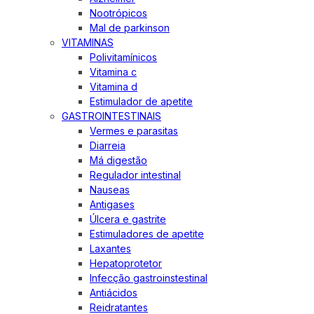
Nootrópicos
Mal de parkinson
VITAMINAS
Polivitamínicos
Vitamina c
Vitamina d
Estimulador de apetite
GASTROINTESTINAIS
Vermes e parasitas
Diarreia
Má digestão
Regulador intestinal
Nauseas
Antigases
Úlcera e gastrite
Estimuladores de apetite
Laxantes
Hepatoprotetor
Infecção gastroinstestinal
Antiácidos
Reidratantes