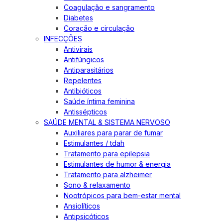
Coagulação e sangramento
Diabetes
Coração e circulação
INFECÇÕES
Antivirais
Antifúngicos
Antiparasitários
Repelentes
Antibióticos
Saúde íntima feminina
Antissépticos
SAÚDE MENTAL & SISTEMA NERVOSO
Auxiliares para parar de fumar
Estimulantes / tdah
Tratamento para epilepsia
Estimulantes de humor & energia
Tratamento para alzheimer
Sono & relaxamento
Nootrópicos para bem-estar mental
Ansiolíticos
Antipsicóticos