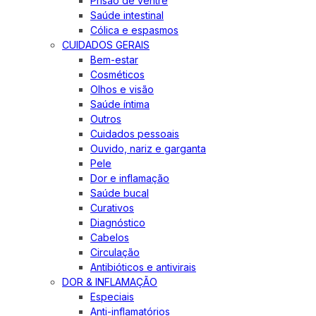
Prisão de ventre
Saúde intestinal
Cólica e espasmos
CUIDADOS GERAIS
Bem-estar
Cosméticos
Olhos e visão
Saúde íntima
Outros
Cuidados pessoais
Ouvido, nariz e garganta
Pele
Dor e inflamação
Saúde bucal
Curativos
Diagnóstico
Cabelos
Circulação
Antibióticos e antivirais
DOR & INFLAMAÇÃO
Especiais
Anti-inflamatórios