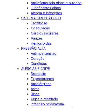
Antiinflamatório olhos e ouvidos
Lubrificantes olhos
Alergia e infecções
SISTEMA CIRCULATÓRIO
Trombose
Coagulação
Cardiovasculares
Varizes
Hemorróidas
PRESSÃO ALTA
Antihipertensivo
Coração
Diuréticos
ALERGIAS E GRIPE
Bronquite
Expectorantes
Antialérgicos
Asma
Rinite
Gripe e resfriado
Infecção respiratória