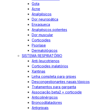
Gota
Acne
Analgésicos
Dor neuropática
Enxaqueca
Analgésicos potentes
Dor muscular
Corticoides
Psoríase
Dermatológicos
SISTEMA RESPIRATÓRIO
Anti-leucotrienos
Corticoides inalatórios
Xantinas
Linha completa para gripes
Descongestionantes nasais tópicos
Tratamentos para garganta
Associação beta2 + corticoide
Anticolinérgicos
Broncodilatadores
Antigripais