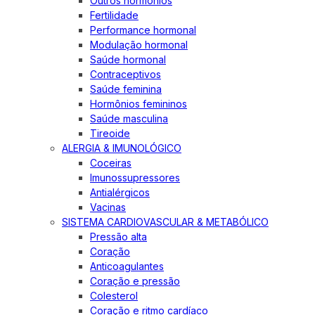
Outros hormônios
Fertilidade
Performance hormonal
Modulação hormonal
Saúde hormonal
Contraceptivos
Saúde feminina
Hormônios femininos
Saúde masculina
Tireoide
ALERGIA & IMUNOLÓGICO
Coceiras
Imunossupressores
Antialérgicos
Vacinas
SISTEMA CARDIOVASCULAR & METABÓLICO
Pressão alta
Coração
Anticoagulantes
Coração e pressão
Colesterol
Coração e ritmo cardíaco