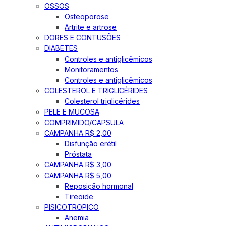
OSSOS
Osteoporose
Artrite e artrose
DORES E CONTUSÕES
DIABETES
Controles e antiglicêmicos
Monitoramentos
Controles e antiglicêmicos
COLESTEROL E TRIGLICÉRIDES
Colesterol triglicérides
PELE E MUCOSA
COMPRIMIDO/CAPSULA
CAMPANHA R$ 2,00
Disfunção erétil
Próstata
CAMPANHA R$ 3,00
CAMPANHA R$ 5,00
Reposição hormonal
Tireoide
PISICOTROPICO
Anemia