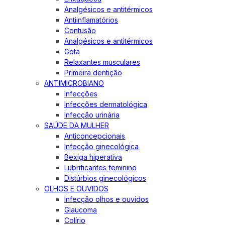
Analgésicos e antitérmicos
Antiinflamatórios
Contusão
Analgésicos e antitérmicos
Gota
Relaxantes musculares
Primeira dentição
ANTIMICROBIANO
Infecções
Infecções dermatológica
Infecção urinária
SAÚDE DA MULHER
Anticoncepcionais
Infecção ginecológica
Bexiga hiperativa
Lubrificantes feminino
Distúrbios ginecológicos
OLHOS E OUVIDOS
Infecção olhos e ouvidos
Glaucoma
Colírio