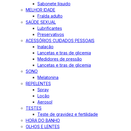
Sabonete líquido
MELHOR IDADE
Fralda adulto
SAÚDE SEXUAL
Lubrificantes
Preservativos
ACESSÓRIOS CUIDADOS PESSOAIS
Inalação
Lancetas e tiras de glicemia
Medidores de pressão
Lancetas e tiras de glicemia
SONO
Melatonina
REPELENTES
Spray
Loção
Aerosol
TESTES
Teste de gravidez e fertilidade
HORA DO BANHO
OLHOS E LENTES