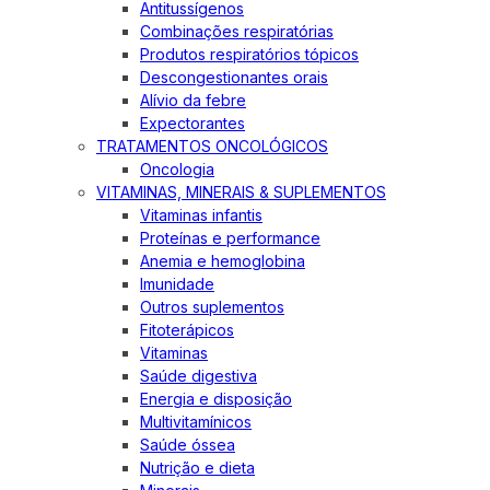
Antitussígenos
Combinações respiratórias
Produtos respiratórios tópicos
Descongestionantes orais
Alívio da febre
Expectorantes
TRATAMENTOS ONCOLÓGICOS
Oncologia
VITAMINAS, MINERAIS & SUPLEMENTOS
Vitaminas infantis
Proteínas e performance
Anemia e hemoglobina
Imunidade
Outros suplementos
Fitoterápicos
Vitaminas
Saúde digestiva
Energia e disposição
Multivitamínicos
Saúde óssea
Nutrição e dieta