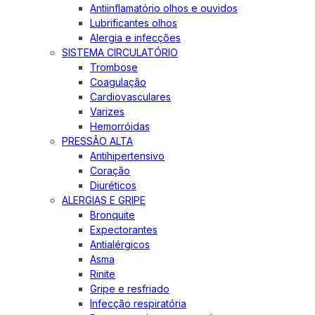
Antiinflamatório olhos e ouvidos
Lubrificantes olhos
Alergia e infecções
SISTEMA CIRCULATÓRIO
Trombose
Coagulação
Cardiovasculares
Varizes
Hemorróidas
PRESSÃO ALTA
Antihipertensivo
Coração
Diuréticos
ALERGIAS E GRIPE
Bronquite
Expectorantes
Antialérgicos
Asma
Rinite
Gripe e resfriado
Infecção respiratória