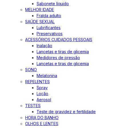
Sabonete líquido
MELHOR IDADE
Fralda adulto
SAÚDE SEXUAL
Lubrificantes
Preservativos
ACESSÓRIOS CUIDADOS PESSOAIS
Inalação
Lancetas e tiras de glicemia
Medidores de pressão
Lancetas e tiras de glicemia
SONO
Melatonina
REPELENTES
Spray
Loção
Aerosol
TESTES
Teste de gravidez e fertilidade
HORA DO BANHO
OLHOS E LENTES