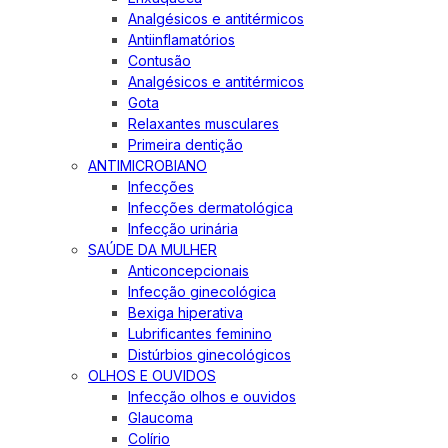
Analgésicos e antitérmicos
Antiinflamatórios
Contusão
Analgésicos e antitérmicos
Gota
Relaxantes musculares
Primeira dentição
ANTIMICROBIANO
Infecções
Infecções dermatológica
Infecção urinária
SAÚDE DA MULHER
Anticoncepcionais
Infecção ginecológica
Bexiga hiperativa
Lubrificantes feminino
Distúrbios ginecológicos
OLHOS E OUVIDOS
Infecção olhos e ouvidos
Glaucoma
Colírio