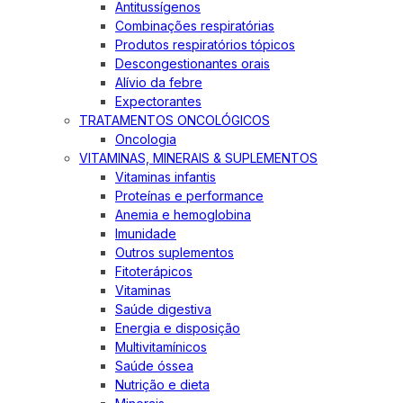
Antitussígenos
Combinações respiratórias
Produtos respiratórios tópicos
Descongestionantes orais
Alívio da febre
Expectorantes
TRATAMENTOS ONCOLÓGICOS
Oncologia
VITAMINAS, MINERAIS & SUPLEMENTOS
Vitaminas infantis
Proteínas e performance
Anemia e hemoglobina
Imunidade
Outros suplementos
Fitoterápicos
Vitaminas
Saúde digestiva
Energia e disposição
Multivitamínicos
Saúde óssea
Nutrição e dieta