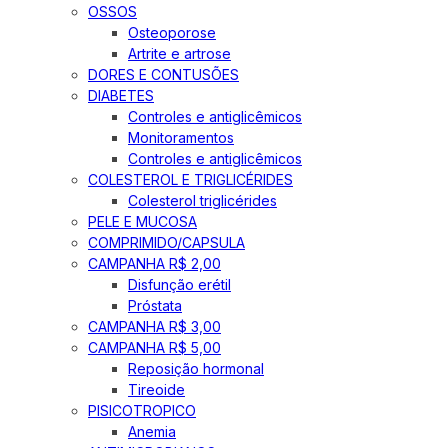
OSSOS
Osteoporose
Artrite e artrose
DORES E CONTUSÕES
DIABETES
Controles e antiglicêmicos
Monitoramentos
Controles e antiglicêmicos
COLESTEROL E TRIGLICÉRIDES
Colesterol triglicérides
PELE E MUCOSA
COMPRIMIDO/CAPSULA
CAMPANHA R$ 2,00
Disfunção erétil
Próstata
CAMPANHA R$ 3,00
CAMPANHA R$ 5,00
Reposição hormonal
Tireoide
PISICOTROPICO
Anemia