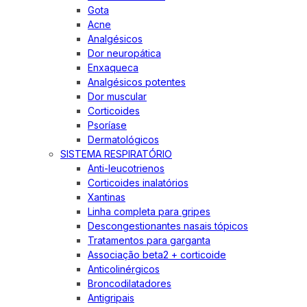
Gota
Acne
Analgésicos
Dor neuropática
Enxaqueca
Analgésicos potentes
Dor muscular
Corticoides
Psoríase
Dermatológicos
SISTEMA RESPIRATÓRIO
Anti-leucotrienos
Corticoides inalatórios
Xantinas
Linha completa para gripes
Descongestionantes nasais tópicos
Tratamentos para garganta
Associação beta2 + corticoide
Anticolinérgicos
Broncodilatadores
Antigripais