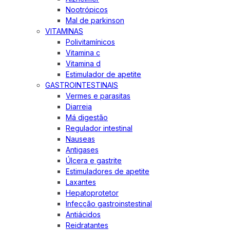
Nootrópicos
Mal de parkinson
VITAMINAS
Polivitamínicos
Vitamina c
Vitamina d
Estimulador de apetite
GASTROINTESTINAIS
Vermes e parasitas
Diarreia
Má digestão
Regulador intestinal
Nauseas
Antigases
Úlcera e gastrite
Estimuladores de apetite
Laxantes
Hepatoprotetor
Infecção gastroinstestinal
Antiácidos
Reidratantes