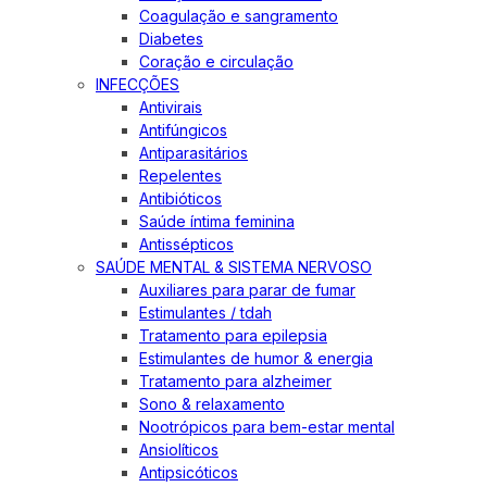
Coagulação e sangramento
Diabetes
Coração e circulação
INFECÇÕES
Antivirais
Antifúngicos
Antiparasitários
Repelentes
Antibióticos
Saúde íntima feminina
Antissépticos
SAÚDE MENTAL & SISTEMA NERVOSO
Auxiliares para parar de fumar
Estimulantes / tdah
Tratamento para epilepsia
Estimulantes de humor & energia
Tratamento para alzheimer
Sono & relaxamento
Nootrópicos para bem-estar mental
Ansiolíticos
Antipsicóticos