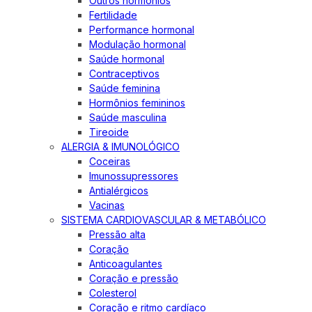
Outros hormônios
Fertilidade
Performance hormonal
Modulação hormonal
Saúde hormonal
Contraceptivos
Saúde feminina
Hormônios femininos
Saúde masculina
Tireoide
ALERGIA & IMUNOLÓGICO
Coceiras
Imunossupressores
Antialérgicos
Vacinas
SISTEMA CARDIOVASCULAR & METABÓLICO
Pressão alta
Coração
Anticoagulantes
Coração e pressão
Colesterol
Coração e ritmo cardíaco