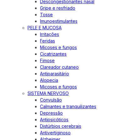
Descongestionantes nasal
Gripe e resfriado
Tosse
Imunoestimulantes
PELE E MUCOSA
Irritações
Feridas
Micoses e fungos
Cicatrizantes
Fimose
Clareador cutaneo
Antiparasitário
Alopecia
Micoses e fungos
SISTEMA NERVOSO
Convulsão
Calmantes e tranquilizantes
Depressão
Antipsicóticos
Distúrbios cerebrais
Antivertiginoso
Alzheimer