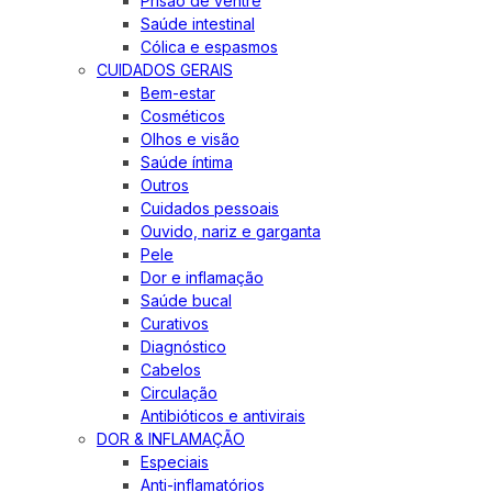
Prisão de ventre
Saúde intestinal
Cólica e espasmos
CUIDADOS GERAIS
Bem-estar
Cosméticos
Olhos e visão
Saúde íntima
Outros
Cuidados pessoais
Ouvido, nariz e garganta
Pele
Dor e inflamação
Saúde bucal
Curativos
Diagnóstico
Cabelos
Circulação
Antibióticos e antivirais
DOR & INFLAMAÇÃO
Especiais
Anti-inflamatórios