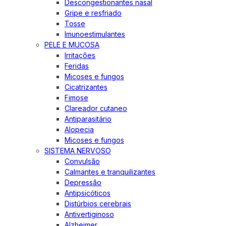
Descongestionantes nasal
Gripe e resfriado
Tosse
Imunoestimulantes
PELE E MUCOSA
Irritações
Feridas
Micoses e fungos
Cicatrizantes
Fimose
Clareador cutaneo
Antiparasitário
Alopecia
Micoses e fungos
SISTEMA NERVOSO
Convulsão
Calmantes e tranquilizantes
Depressão
Antipsicóticos
Distúrbios cerebrais
Antivertiginoso
Alzheimer