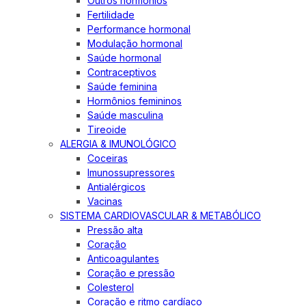
Outros hormônios
Fertilidade
Performance hormonal
Modulação hormonal
Saúde hormonal
Contraceptivos
Saúde feminina
Hormônios femininos
Saúde masculina
Tireoide
ALERGIA & IMUNOLÓGICO
Coceiras
Imunossupressores
Antialérgicos
Vacinas
SISTEMA CARDIOVASCULAR & METABÓLICO
Pressão alta
Coração
Anticoagulantes
Coração e pressão
Colesterol
Coração e ritmo cardíaco