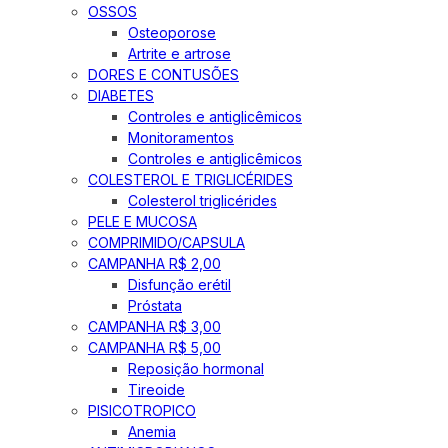
OSSOS
Osteoporose
Artrite e artrose
DORES E CONTUSÕES
DIABETES
Controles e antiglicêmicos
Monitoramentos
Controles e antiglicêmicos
COLESTEROL E TRIGLICÉRIDES
Colesterol triglicérides
PELE E MUCOSA
COMPRIMIDO/CAPSULA
CAMPANHA R$ 2,00
Disfunção erétil
Próstata
CAMPANHA R$ 3,00
CAMPANHA R$ 5,00
Reposição hormonal
Tireoide
PISICOTROPICO
Anemia