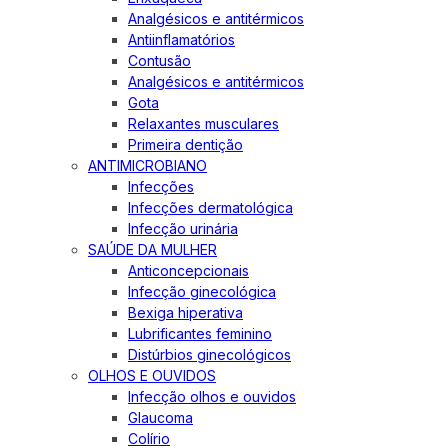
Analgésicos e antitérmicos
Antiinflamatórios
Contusão
Analgésicos e antitérmicos
Gota
Relaxantes musculares
Primeira dentição
ANTIMICROBIANO
Infecções
Infecções dermatológica
Infecção urinária
SAÚDE DA MULHER
Anticoncepcionais
Infecção ginecológica
Bexiga hiperativa
Lubrificantes feminino
Distúrbios ginecológicos
OLHOS E OUVIDOS
Infecção olhos e ouvidos
Glaucoma
Colírio