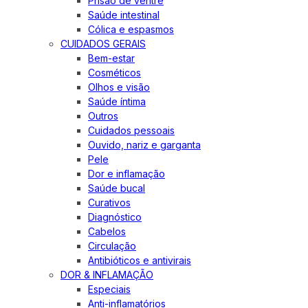
Prisão de ventre
Saúde intestinal
Cólica e espasmos
CUIDADOS GERAIS
Bem-estar
Cosméticos
Olhos e visão
Saúde íntima
Outros
Cuidados pessoais
Ouvido, nariz e garganta
Pele
Dor e inflamação
Saúde bucal
Curativos
Diagnóstico
Cabelos
Circulação
Antibióticos e antivirais
DOR & INFLAMAÇÃO
Especiais
Anti-inflamatórios