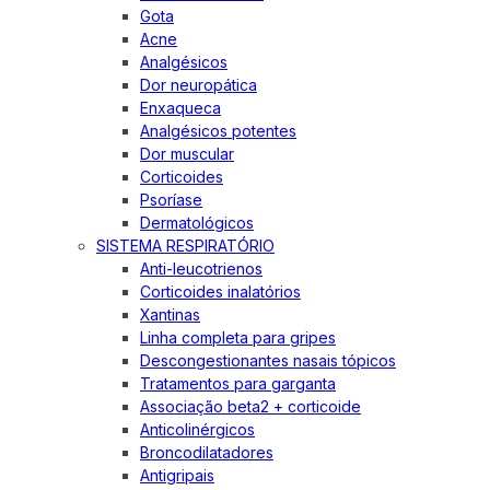
Gota
Acne
Analgésicos
Dor neuropática
Enxaqueca
Analgésicos potentes
Dor muscular
Corticoides
Psoríase
Dermatológicos
SISTEMA RESPIRATÓRIO
Anti-leucotrienos
Corticoides inalatórios
Xantinas
Linha completa para gripes
Descongestionantes nasais tópicos
Tratamentos para garganta
Associação beta2 + corticoide
Anticolinérgicos
Broncodilatadores
Antigripais