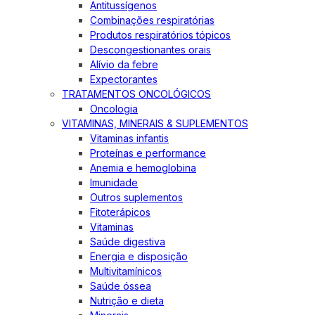
Antitussígenos
Combinações respiratórias
Produtos respiratórios tópicos
Descongestionantes orais
Alívio da febre
Expectorantes
TRATAMENTOS ONCOLÓGICOS
Oncologia
VITAMINAS, MINERAIS & SUPLEMENTOS
Vitaminas infantis
Proteínas e performance
Anemia e hemoglobina
Imunidade
Outros suplementos
Fitoterápicos
Vitaminas
Saúde digestiva
Energia e disposição
Multivitamínicos
Saúde óssea
Nutrição e dieta