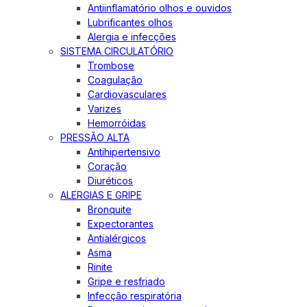
Antiinflamatório olhos e ouvidos
Lubrificantes olhos
Alergia e infecções
SISTEMA CIRCULATÓRIO
Trombose
Coagulação
Cardiovasculares
Varizes
Hemorróidas
PRESSÃO ALTA
Antihipertensivo
Coração
Diuréticos
ALERGIAS E GRIPE
Bronquite
Expectorantes
Antialérgicos
Asma
Rinite
Gripe e resfriado
Infecção respiratória