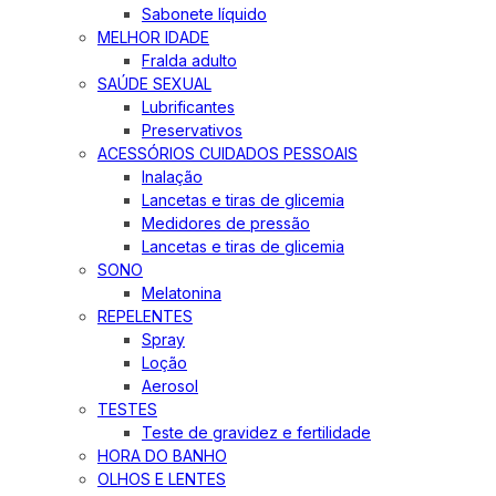
Sabonete líquido
MELHOR IDADE
Fralda adulto
SAÚDE SEXUAL
Lubrificantes
Preservativos
ACESSÓRIOS CUIDADOS PESSOAIS
Inalação
Lancetas e tiras de glicemia
Medidores de pressão
Lancetas e tiras de glicemia
SONO
Melatonina
REPELENTES
Spray
Loção
Aerosol
TESTES
Teste de gravidez e fertilidade
HORA DO BANHO
OLHOS E LENTES