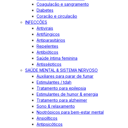
Coagulação e sangramento
Diabetes
Coração e circulação
INFECÇÕES
Antivirais
Antifúngicos
Antiparasitários
Repelentes
Antibióticos
Saúde íntima feminina
Antissépticos
SAÚDE MENTAL & SISTEMA NERVOSO
Auxiliares para parar de fumar
Estimulantes / tdah
Tratamento para epilepsia
Estimulantes de humor & energia
Tratamento para alzheimer
Sono & relaxamento
Nootrópicos para bem-estar mental
Ansiolíticos
Antipsicóticos