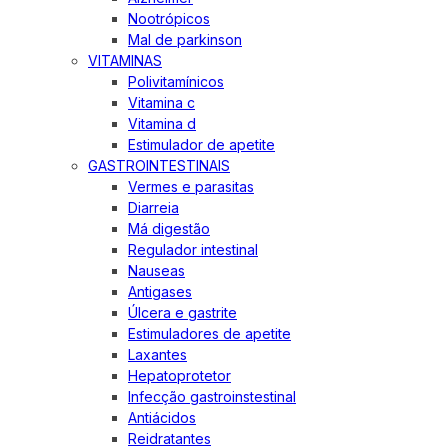
Nootrópicos
Mal de parkinson
VITAMINAS
Polivitamínicos
Vitamina c
Vitamina d
Estimulador de apetite
GASTROINTESTINAIS
Vermes e parasitas
Diarreia
Má digestão
Regulador intestinal
Nauseas
Antigases
Úlcera e gastrite
Estimuladores de apetite
Laxantes
Hepatoprotetor
Infecção gastroinstestinal
Antiácidos
Reidratantes