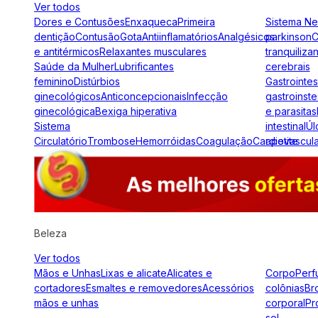
Ver todos
Dores e Contusões
Enxaqueca
Primeira
Sistema N
dentição
Contusão
Gota
Antiinflamatórios
Analgésicos
parkinson
C
e antitérmicos
Relaxantes musculares
tranquiliza
Saúde da Mulher
Lubrificantes
cerebrais
feminino
Distúrbios
Gastrointes
ginecológicos
Anticoncepcionais
Infecção
gastroinste
ginecológica
Bexiga hiperativa
e parasitas
Sistema
intestinal
Úl
Circulatório
Trombose
Hemorróidas
Coagulação
Cardiovascul
apetite
Beleza
Ver todos
Mãos e Unhas
Lixas e alicate
Alicates e
Corpo
Perf
cortadores
Esmaltes e removedores
Acessórios
colônias
Br
mãos e unhas
corporal
Pr
sol