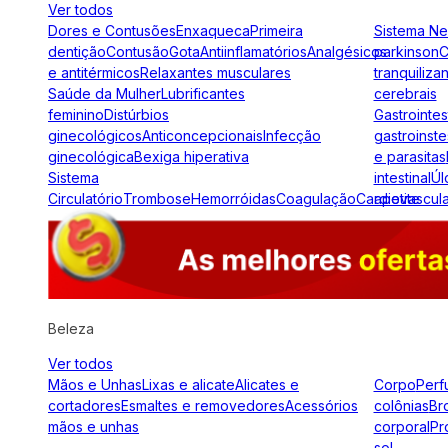
Ver todos
Dores e Contusões
Enxaqueca
Primeira
Sistema N
dentição
Contusão
Gota
Antiinflamatórios
Analgésicos
parkinson
C
e antitérmicos
Relaxantes musculares
tranquiliza
Saúde da Mulher
Lubrificantes
cerebrais
feminino
Distúrbios
Gastrointes
ginecológicos
Anticoncepcionais
Infecção
gastroinste
ginecológica
Bexiga hiperativa
e parasitas
Sistema
intestinal
Úl
Circulatório
Trombose
Hemorróidas
Coagulação
Cardiovascul
apetite
Beleza
Ver todos
Mãos e Unhas
Lixas e alicate
Alicates e
Corpo
Perf
cortadores
Esmaltes e removedores
Acessórios
colônias
Br
mãos e unhas
corporal
Pr
sol