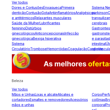
Ver todos
Dores e Contusões
Enxaqueca
Primeira
Sistema N
dentição
Contusão
Gota
Antiinflamatórios
Analgésicos
parkinson
C
e antitérmicos
Relaxantes musculares
tranquiliza
Saúde da Mulher
Lubrificantes
cerebrais
feminino
Distúrbios
Gastrointes
ginecológicos
Anticoncepcionais
Infecção
gastroinste
ginecológica
Bexiga hiperativa
e parasitas
Sistema
intestinal
Úl
Circulatório
Trombose
Hemorróidas
Coagulação
Cardiovascul
apetite
Beleza
Ver todos
Mãos e Unhas
Lixas e alicate
Alicates e
Corpo
Perf
cortadores
Esmaltes e removedores
Acessórios
colônias
Br
mãos e unhas
corporal
Pr
sol