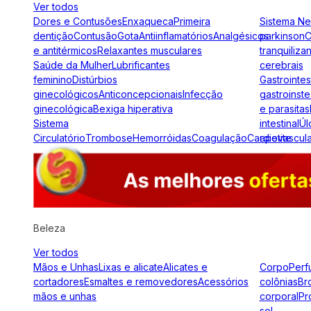
Ver todos
Dores e Contusões
Enxaqueca
Primeira
Sistema N
dentição
Contusão
Gota
Antiinflamatórios
Analgésicos
parkinson
C
e antitérmicos
Relaxantes musculares
tranquiliza
Saúde da Mulher
Lubrificantes
cerebrais
feminino
Distúrbios
Gastrointes
ginecológicos
Anticoncepcionais
Infecção
gastroinste
ginecológica
Bexiga hiperativa
e parasitas
Sistema
intestinal
Úl
Circulatório
Trombose
Hemorróidas
Coagulação
Cardiovascul
apetite
Beleza
Ver todos
Mãos e Unhas
Lixas e alicate
Alicates e
Corpo
Perf
cortadores
Esmaltes e removedores
Acessórios
colônias
Br
mãos e unhas
corporal
Pr
sol