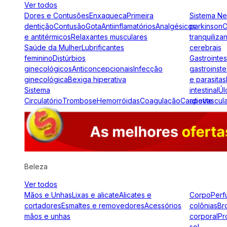
Ver todos
Dores e Contusões
Enxaqueca
Primeira
Sistema N
dentição
Contusão
Gota
Antiinflamatórios
Analgésicos
parkinson
C
e antitérmicos
Relaxantes musculares
tranquiliza
Saúde da Mulher
Lubrificantes
cerebrais
feminino
Distúrbios
Gastrointes
ginecológicos
Anticoncepcionais
Infecção
gastroinste
ginecológica
Bexiga hiperativa
e parasitas
Sistema
intestinal
Úl
Circulatório
Trombose
Hemorróidas
Coagulação
Cardiovascul
apetite
Beleza
Ver todos
Mãos e Unhas
Lixas e alicate
Alicates e
Corpo
Perf
cortadores
Esmaltes e removedores
Acessórios
colônias
Br
mãos e unhas
corporal
Pr
sol