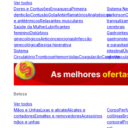
Ver todos
Dores e Contusões
Enxaqueca
Primeira
Sistema N
dentição
Contusão
Gota
Antiinflamatórios
Analgésicos
parkinson
C
e antitérmicos
Relaxantes musculares
tranquiliza
Saúde da Mulher
Lubrificantes
cerebrais
feminino
Distúrbios
Gastrointes
ginecológicos
Anticoncepcionais
Infecção
gastroinste
ginecológica
Bexiga hiperativa
e parasitas
Sistema
intestinal
Úl
Circulatório
Trombose
Hemorróidas
Coagulação
Cardiovascul
apetite
Beleza
Ver todos
Mãos e Unhas
Lixas e alicate
Alicates e
Corpo
Perf
cortadores
Esmaltes e removedores
Acessórios
colônias
Br
mãos e unhas
corporal
Pr
sol