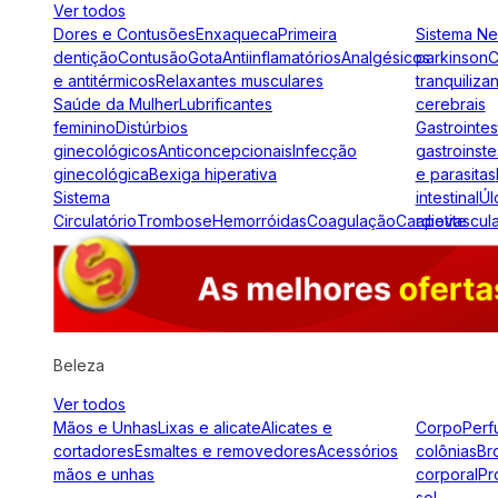
Ver todos
Dores e Contusões
Enxaqueca
Primeira
Sistema N
dentição
Contusão
Gota
Antiinflamatórios
Analgésicos
parkinson
C
e antitérmicos
Relaxantes musculares
tranquiliza
Saúde da Mulher
Lubrificantes
cerebrais
feminino
Distúrbios
Gastrointes
ginecológicos
Anticoncepcionais
Infecção
gastroinste
ginecológica
Bexiga hiperativa
e parasitas
Sistema
intestinal
Úl
Circulatório
Trombose
Hemorróidas
Coagulação
Cardiovascul
apetite
Beleza
Ver todos
Mãos e Unhas
Lixas e alicate
Alicates e
Corpo
Perf
cortadores
Esmaltes e removedores
Acessórios
colônias
Br
mãos e unhas
corporal
Pr
sol