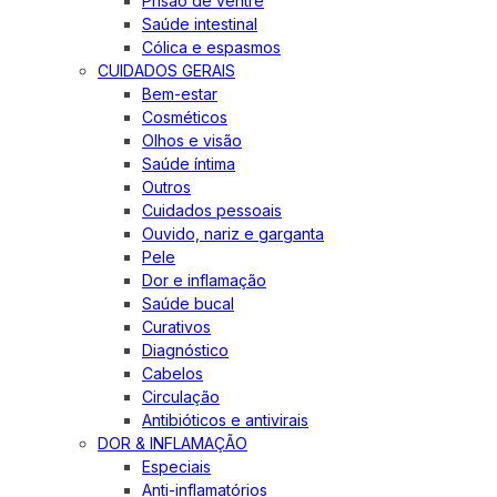
Prisão de ventre
Saúde intestinal
Cólica e espasmos
CUIDADOS GERAIS
Bem-estar
Cosméticos
Olhos e visão
Saúde íntima
Outros
Cuidados pessoais
Ouvido, nariz e garganta
Pele
Dor e inflamação
Saúde bucal
Curativos
Diagnóstico
Cabelos
Circulação
Antibióticos e antivirais
DOR & INFLAMAÇÃO
Especiais
Anti-inflamatórios