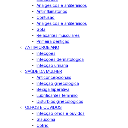
Analgésicos e antitérmicos
Antiinflamatórios
Contusão
Analgésicos e antitérmicos
Gota
Relaxantes musculares
Primeira dentição
ANTIMICROBIANO
Infecções
Infecções dermatológica
Infecção urinária
SAÚDE DA MULHER
Anticoncepcionais
Infecção ginecológica
Bexiga hiperativa
Lubrificantes feminino
Distúrbios ginecológicos
OLHOS E OUVIDOS
Infecção olhos e ouvidos
Glaucoma
Colírio