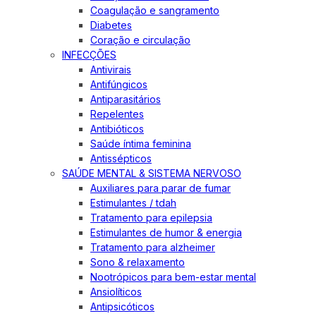
Coagulação e sangramento
Diabetes
Coração e circulação
INFECÇÕES
Antivirais
Antifúngicos
Antiparasitários
Repelentes
Antibióticos
Saúde íntima feminina
Antissépticos
SAÚDE MENTAL & SISTEMA NERVOSO
Auxiliares para parar de fumar
Estimulantes / tdah
Tratamento para epilepsia
Estimulantes de humor & energia
Tratamento para alzheimer
Sono & relaxamento
Nootrópicos para bem-estar mental
Ansiolíticos
Antipsicóticos