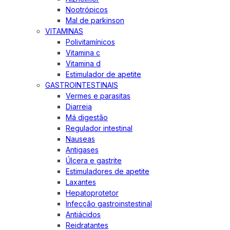
Nootrópicos
Mal de parkinson
VITAMINAS
Polivitamínicos
Vitamina c
Vitamina d
Estimulador de apetite
GASTROINTESTINAIS
Vermes e parasitas
Diarreia
Má digestão
Regulador intestinal
Nauseas
Antigases
Úlcera e gastrite
Estimuladores de apetite
Laxantes
Hepatoprotetor
Infecção gastroinstestinal
Antiácidos
Reidratantes