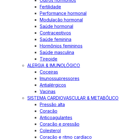
Outros hormônios
Fertilidade
Performance hormonal
Modulação hormonal
Saúde hormonal
Contraceptivos
Saúde feminina
Hormônios femininos
Saúde masculina
Tireoide
ALERGIA & IMUNOLÓGICO
Coceiras
Imunossupressores
Antialérgicos
Vacinas
SISTEMA CARDIOVASCULAR & METABÓLICO
Pressão alta
Coração
Anticoagulantes
Coração e pressão
Colesterol
Coração e ritmo cardíaco