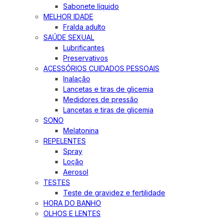
Sabonete líquido
MELHOR IDADE
Fralda adulto
SAÚDE SEXUAL
Lubrificantes
Preservativos
ACESSÓRIOS CUIDADOS PESSOAIS
Inalação
Lancetas e tiras de glicemia
Medidores de pressão
Lancetas e tiras de glicemia
SONO
Melatonina
REPELENTES
Spray
Loção
Aerosol
TESTES
Teste de gravidez e fertilidade
HORA DO BANHO
OLHOS E LENTES