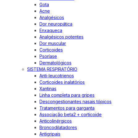
Gota
Acne
Analgésicos
Dor neuropática
Enxaqueca
Analgésicos potentes
Dor muscular
Corticoides
Psoríase
Dermatológicos
SISTEMA RESPIRATÓRIO
Anti-leucotrienos
Corticoides inalatórios
Xantinas
Linha completa para gripes
Descongestionantes nasais tópicos
Tratamentos para garganta
Associação beta2 + corticoide
Anticolinérgicos
Broncodilatadores
Antigripais