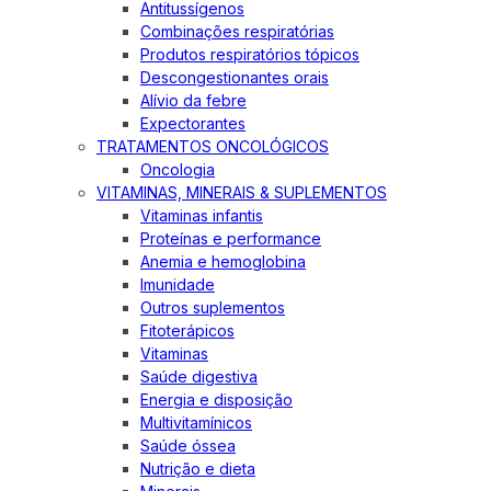
Antitussígenos
Combinações respiratórias
Produtos respiratórios tópicos
Descongestionantes orais
Alívio da febre
Expectorantes
TRATAMENTOS ONCOLÓGICOS
Oncologia
VITAMINAS, MINERAIS & SUPLEMENTOS
Vitaminas infantis
Proteínas e performance
Anemia e hemoglobina
Imunidade
Outros suplementos
Fitoterápicos
Vitaminas
Saúde digestiva
Energia e disposição
Multivitamínicos
Saúde óssea
Nutrição e dieta