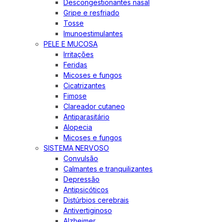
Descongestionantes nasal
Gripe e resfriado
Tosse
Imunoestimulantes
PELE E MUCOSA
Irritações
Feridas
Micoses e fungos
Cicatrizantes
Fimose
Clareador cutaneo
Antiparasitário
Alopecia
Micoses e fungos
SISTEMA NERVOSO
Convulsão
Calmantes e tranquilizantes
Depressão
Antipsicóticos
Distúrbios cerebrais
Antivertiginoso
Alzheimer