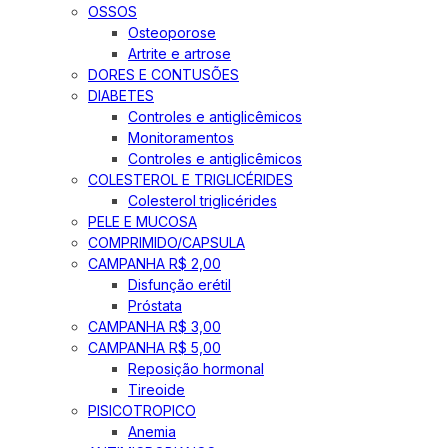
OSSOS
Osteoporose
Artrite e artrose
DORES E CONTUSÕES
DIABETES
Controles e antiglicêmicos
Monitoramentos
Controles e antiglicêmicos
COLESTEROL E TRIGLICÉRIDES
Colesterol triglicérides
PELE E MUCOSA
COMPRIMIDO/CAPSULA
CAMPANHA R$ 2,00
Disfunção erétil
Próstata
CAMPANHA R$ 3,00
CAMPANHA R$ 5,00
Reposição hormonal
Tireoide
PISICOTROPICO
Anemia