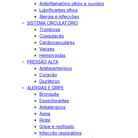
Antiinflamatório olhos e ouvidos
Lubrificantes olhos
Alergia e infecções
SISTEMA CIRCULATÓRIO
Trombose
Coagulação
Cardiovasculares
Varizes
Hemorróidas
PRESSÃO ALTA
Antihipertensivo
Coração
Diuréticos
ALERGIAS E GRIPE
Bronquite
Expectorantes
Antialérgicos
Asma
Rinite
Gripe e resfriado
Infecção respiratória