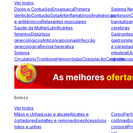
Ver todos
Dores e Contusões
Enxaqueca
Primeira
Sistema N
dentição
Contusão
Gota
Antiinflamatórios
Analgésicos
parkinson
C
e antitérmicos
Relaxantes musculares
tranquiliza
Saúde da Mulher
Lubrificantes
cerebrais
feminino
Distúrbios
Gastrointes
ginecológicos
Anticoncepcionais
Infecção
gastroinste
ginecológica
Bexiga hiperativa
e parasitas
Sistema
intestinal
Úl
Circulatório
Trombose
Hemorróidas
Coagulação
Cardiovascul
apetite
Beleza
Ver todos
Mãos e Unhas
Lixas e alicate
Alicates e
Corpo
Perf
cortadores
Esmaltes e removedores
Acessórios
colônias
Br
mãos e unhas
corporal
Pr
sol