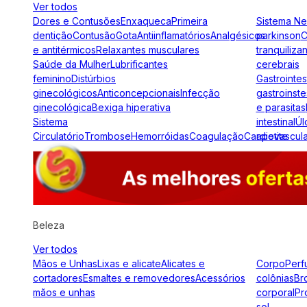
Ver todos
Dores e Contusões
Enxaqueca
Primeira
Sistema N
dentição
Contusão
Gota
Antiinflamatórios
Analgésicos
parkinson
C
e antitérmicos
Relaxantes musculares
tranquiliza
Saúde da Mulher
Lubrificantes
cerebrais
feminino
Distúrbios
Gastrointes
ginecológicos
Anticoncepcionais
Infecção
gastroinste
ginecológica
Bexiga hiperativa
e parasitas
Sistema
intestinal
Úl
Circulatório
Trombose
Hemorróidas
Coagulação
Cardiovascul
apetite
Beleza
Ver todos
Mãos e Unhas
Lixas e alicate
Alicates e
Corpo
Perf
cortadores
Esmaltes e removedores
Acessórios
colônias
Br
mãos e unhas
corporal
Pr
sol