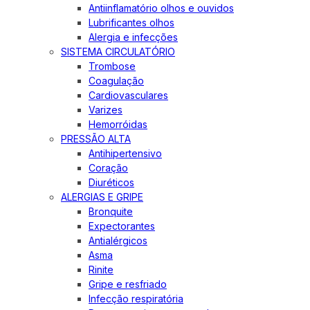
Antiinflamatório olhos e ouvidos
Lubrificantes olhos
Alergia e infecções
SISTEMA CIRCULATÓRIO
Trombose
Coagulação
Cardiovasculares
Varizes
Hemorróidas
PRESSÃO ALTA
Antihipertensivo
Coração
Diuréticos
ALERGIAS E GRIPE
Bronquite
Expectorantes
Antialérgicos
Asma
Rinite
Gripe e resfriado
Infecção respiratória