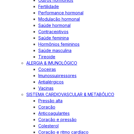
Outros hormônios
Fertilidade
Performance hormonal
Modulação hormonal
Saúde hormonal
Contraceptivos
Saúde feminina
Hormônios femininos
Saúde masculina
Tireoide
ALERGIA & IMUNOLÓGICO
Coceiras
Imunossupressores
Antialérgicos
Vacinas
SISTEMA CARDIOVASCULAR & METABÓLICO
Pressão alta
Coração
Anticoagulantes
Coração e pressão
Colesterol
Coração e ritmo cardíaco