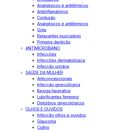
Analgésicos e antitérmicos
Antiinflamatórios
Contusão
Analgésicos e antitérmicos
Gota
Relaxantes musculares
Primeira dentição
ANTIMICROBIANO
Infecções
Infecções dermatológica
Infecção urinária
SAÚDE DA MULHER
Anticoncepcionais
Infecção ginecológica
Bexiga hiperativa
Lubrificantes feminino
Distúrbios ginecológicos
OLHOS E OUVIDOS
Infecção olhos e ouvidos
Glaucoma
Colírio