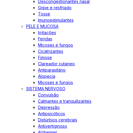
Descongestionantes nasal
Gripe e resfriado
Tosse
Imunoestimulantes
PELE E MUCOSA
Irritações
Feridas
Micoses e fungos
Cicatrizantes
Fimose
Clareador cutaneo
Antiparasitário
Alopecia
Micoses e fungos
SISTEMA NERVOSO
Convulsão
Calmantes e tranquilizantes
Depressão
Antipsicóticos
Distúrbios cerebrais
Antivertiginoso
Alzheimer