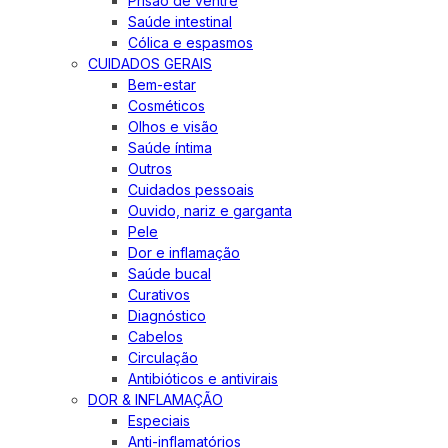
Prisão de ventre
Saúde intestinal
Cólica e espasmos
CUIDADOS GERAIS
Bem-estar
Cosméticos
Olhos e visão
Saúde íntima
Outros
Cuidados pessoais
Ouvido, nariz e garganta
Pele
Dor e inflamação
Saúde bucal
Curativos
Diagnóstico
Cabelos
Circulação
Antibióticos e antivirais
DOR & INFLAMAÇÃO
Especiais
Anti-inflamatórios