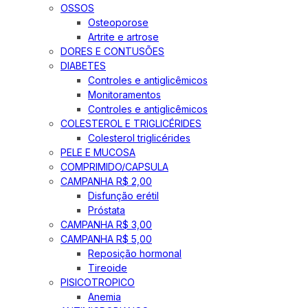
OSSOS
Osteoporose
Artrite e artrose
DORES E CONTUSÕES
DIABETES
Controles e antiglicêmicos
Monitoramentos
Controles e antiglicêmicos
COLESTEROL E TRIGLICÉRIDES
Colesterol triglicérides
PELE E MUCOSA
COMPRIMIDO/CAPSULA
CAMPANHA R$ 2,00
Disfunção erétil
Próstata
CAMPANHA R$ 3,00
CAMPANHA R$ 5,00
Reposição hormonal
Tireoide
PISICOTROPICO
Anemia