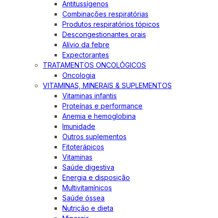
Antitussígenos
Combinações respiratórias
Produtos respiratórios tópicos
Descongestionantes orais
Alívio da febre
Expectorantes
TRATAMENTOS ONCOLÓGICOS
Oncologia
VITAMINAS, MINERAIS & SUPLEMENTOS
Vitaminas infantis
Proteínas e performance
Anemia e hemoglobina
Imunidade
Outros suplementos
Fitoterápicos
Vitaminas
Saúde digestiva
Energia e disposição
Multivitamínicos
Saúde óssea
Nutrição e dieta