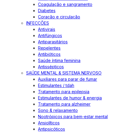
Coagulação e sangramento
Diabetes
Coração e circulação
INFECÇÕES
Antivirais
Antifúngicos
Antiparasitários
Repelentes
Antibióticos
Saúde íntima feminina
Antissépticos
SAÚDE MENTAL & SISTEMA NERVOSO
Auxiliares para parar de fumar
Estimulantes / tdah
Tratamento para epilepsia
Estimulantes de humor & energia
Tratamento para alzheimer
Sono & relaxamento
Nootrópicos para bem-estar mental
Ansiolíticos
Antipsicóticos