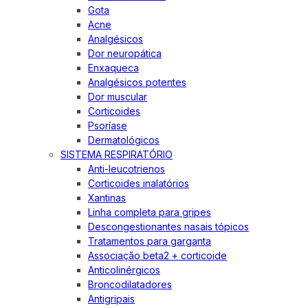
Gota
Acne
Analgésicos
Dor neuropática
Enxaqueca
Analgésicos potentes
Dor muscular
Corticoides
Psoríase
Dermatológicos
SISTEMA RESPIRATÓRIO
Anti-leucotrienos
Corticoides inalatórios
Xantinas
Linha completa para gripes
Descongestionantes nasais tópicos
Tratamentos para garganta
Associação beta2 + corticoide
Anticolinérgicos
Broncodilatadores
Antigripais