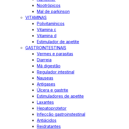
Nootrópicos
Mal de parkinson
VITAMINAS
Polivitamínicos
Vitamina c
Vitamina d
Estimulador de apetite
GASTROINTESTINAIS
Vermes e parasitas
Diarreia
Má digestão
Regulador intestinal
Nauseas
Antigases
Úlcera e gastrite
Estimuladores de apetite
Laxantes
Hepatoprotetor
Infecção gastroinstestinal
Antiácidos
Reidratantes