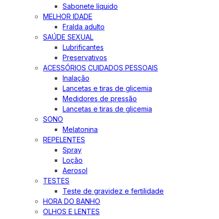
Sabonete líquido
MELHOR IDADE
Fralda adulto
SAÚDE SEXUAL
Lubrificantes
Preservativos
ACESSÓRIOS CUIDADOS PESSOAIS
Inalação
Lancetas e tiras de glicemia
Medidores de pressão
Lancetas e tiras de glicemia
SONO
Melatonina
REPELENTES
Spray
Loção
Aerosol
TESTES
Teste de gravidez e fertilidade
HORA DO BANHO
OLHOS E LENTES