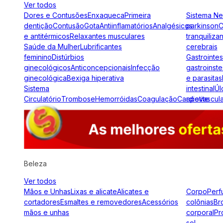
Ver todos
Dores e Contusões
Enxaqueca
Primeira
Sistema N
dentição
Contusão
Gota
Antiinflamatórios
Analgésicos
parkinson
C
e antitérmicos
Relaxantes musculares
tranquiliza
Saúde da Mulher
Lubrificantes
cerebrais
feminino
Distúrbios
Gastrointes
ginecológicos
Anticoncepcionais
Infecção
gastroinste
ginecológica
Bexiga hiperativa
e parasitas
Sistema
intestinal
Úl
Circulatório
Trombose
Hemorróidas
Coagulação
Cardiovascul
apetite
Beleza
Ver todos
Mãos e Unhas
Lixas e alicate
Alicates e
Corpo
Perf
cortadores
Esmaltes e removedores
Acessórios
colônias
Br
mãos e unhas
corporal
Pr
sol