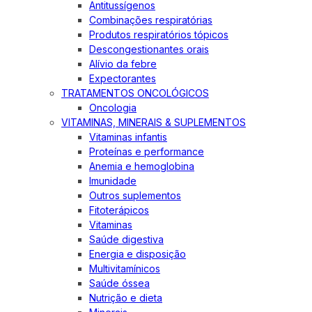
Antitussígenos
Combinações respiratórias
Produtos respiratórios tópicos
Descongestionantes orais
Alívio da febre
Expectorantes
TRATAMENTOS ONCOLÓGICOS
Oncologia
VITAMINAS, MINERAIS & SUPLEMENTOS
Vitaminas infantis
Proteínas e performance
Anemia e hemoglobina
Imunidade
Outros suplementos
Fitoterápicos
Vitaminas
Saúde digestiva
Energia e disposição
Multivitamínicos
Saúde óssea
Nutrição e dieta