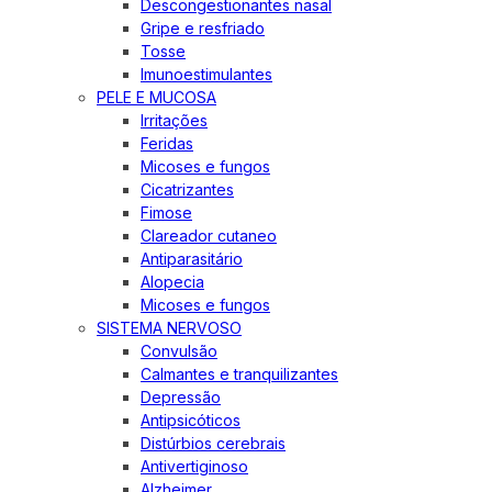
Descongestionantes nasal
Gripe e resfriado
Tosse
Imunoestimulantes
PELE E MUCOSA
Irritações
Feridas
Micoses e fungos
Cicatrizantes
Fimose
Clareador cutaneo
Antiparasitário
Alopecia
Micoses e fungos
SISTEMA NERVOSO
Convulsão
Calmantes e tranquilizantes
Depressão
Antipsicóticos
Distúrbios cerebrais
Antivertiginoso
Alzheimer