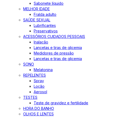
Sabonete líquido
MELHOR IDADE
Fralda adulto
SAÚDE SEXUAL
Lubrificantes
Preservativos
ACESSÓRIOS CUIDADOS PESSOAIS
Inalação
Lancetas e tiras de glicemia
Medidores de pressão
Lancetas e tiras de glicemia
SONO
Melatonina
REPELENTES
Spray
Loção
Aerosol
TESTES
Teste de gravidez e fertilidade
HORA DO BANHO
OLHOS E LENTES