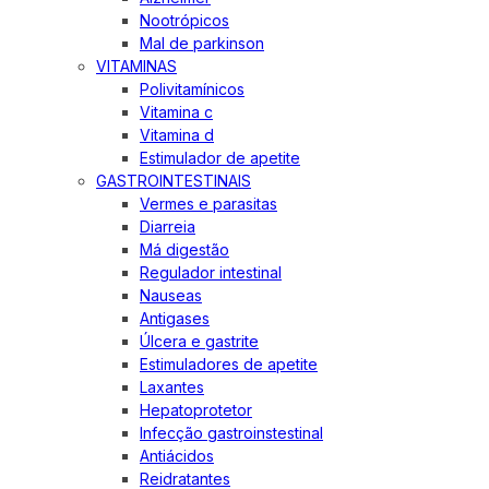
Nootrópicos
Mal de parkinson
VITAMINAS
Polivitamínicos
Vitamina c
Vitamina d
Estimulador de apetite
GASTROINTESTINAIS
Vermes e parasitas
Diarreia
Má digestão
Regulador intestinal
Nauseas
Antigases
Úlcera e gastrite
Estimuladores de apetite
Laxantes
Hepatoprotetor
Infecção gastroinstestinal
Antiácidos
Reidratantes