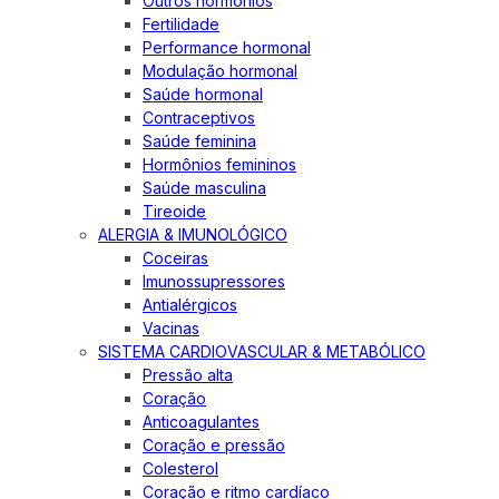
Outros hormônios
Fertilidade
Performance hormonal
Modulação hormonal
Saúde hormonal
Contraceptivos
Saúde feminina
Hormônios femininos
Saúde masculina
Tireoide
ALERGIA & IMUNOLÓGICO
Coceiras
Imunossupressores
Antialérgicos
Vacinas
SISTEMA CARDIOVASCULAR & METABÓLICO
Pressão alta
Coração
Anticoagulantes
Coração e pressão
Colesterol
Coração e ritmo cardíaco