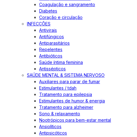
Coagulação e sangramento
Diabetes
Coração e circulação
INFECÇÕES
Antivirais
Antifúngicos
Antiparasitários
Repelentes
Antibióticos
Saúde íntima feminina
Antissépticos
SAÚDE MENTAL & SISTEMA NERVOSO
Auxiliares para parar de fumar
Estimulantes / tdah
Tratamento para epilepsia
Estimulantes de humor & energia
Tratamento para alzheimer
Sono & relaxamento
Nootrópicos para bem-estar mental
Ansiolíticos
Antipsicóticos