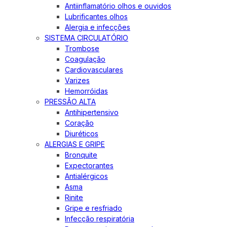
Antiinflamatório olhos e ouvidos
Lubrificantes olhos
Alergia e infecções
SISTEMA CIRCULATÓRIO
Trombose
Coagulação
Cardiovasculares
Varizes
Hemorróidas
PRESSÃO ALTA
Antihipertensivo
Coração
Diuréticos
ALERGIAS E GRIPE
Bronquite
Expectorantes
Antialérgicos
Asma
Rinite
Gripe e resfriado
Infecção respiratória