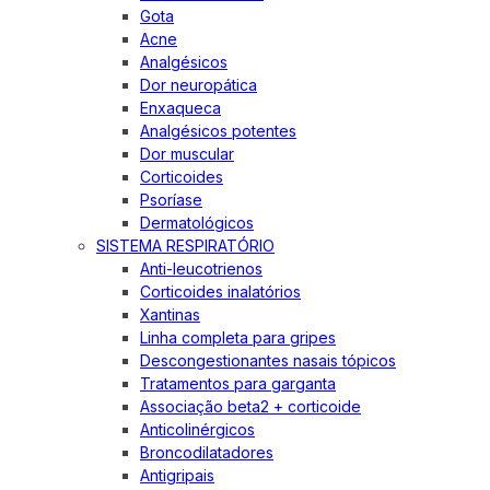
Gota
Acne
Analgésicos
Dor neuropática
Enxaqueca
Analgésicos potentes
Dor muscular
Corticoides
Psoríase
Dermatológicos
SISTEMA RESPIRATÓRIO
Anti-leucotrienos
Corticoides inalatórios
Xantinas
Linha completa para gripes
Descongestionantes nasais tópicos
Tratamentos para garganta
Associação beta2 + corticoide
Anticolinérgicos
Broncodilatadores
Antigripais