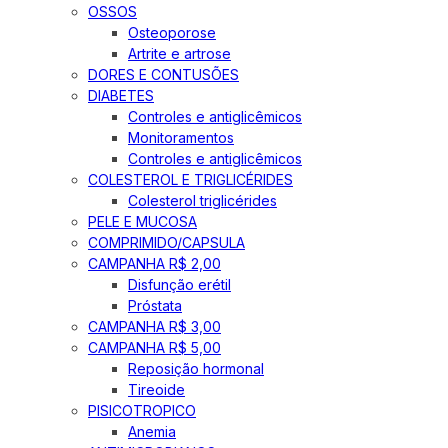
OSSOS
Osteoporose
Artrite e artrose
DORES E CONTUSÕES
DIABETES
Controles e antiglicêmicos
Monitoramentos
Controles e antiglicêmicos
COLESTEROL E TRIGLICÉRIDES
Colesterol triglicérides
PELE E MUCOSA
COMPRIMIDO/CAPSULA
CAMPANHA R$ 2,00
Disfunção erétil
Próstata
CAMPANHA R$ 3,00
CAMPANHA R$ 5,00
Reposição hormonal
Tireoide
PISICOTROPICO
Anemia