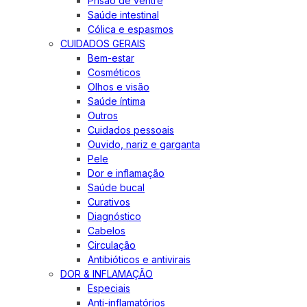
Prisão de ventre
Saúde intestinal
Cólica e espasmos
CUIDADOS GERAIS
Bem-estar
Cosméticos
Olhos e visão
Saúde íntima
Outros
Cuidados pessoais
Ouvido, nariz e garganta
Pele
Dor e inflamação
Saúde bucal
Curativos
Diagnóstico
Cabelos
Circulação
Antibióticos e antivirais
DOR & INFLAMAÇÃO
Especiais
Anti-inflamatórios