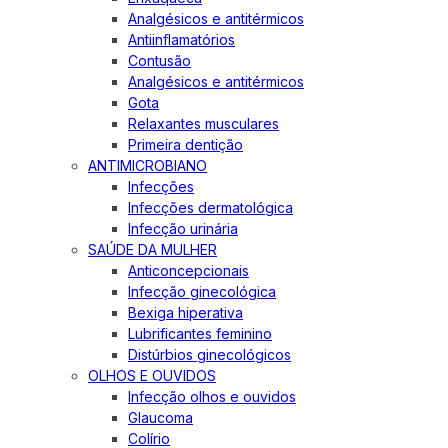
Analgésicos e antitérmicos
Antiinflamatórios
Contusão
Analgésicos e antitérmicos
Gota
Relaxantes musculares
Primeira dentição
ANTIMICROBIANO
Infecções
Infecções dermatológica
Infecção urinária
SAÚDE DA MULHER
Anticoncepcionais
Infecção ginecológica
Bexiga hiperativa
Lubrificantes feminino
Distúrbios ginecológicos
OLHOS E OUVIDOS
Infecção olhos e ouvidos
Glaucoma
Colírio