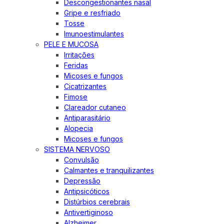
Descongestionantes nasal
Gripe e resfriado
Tosse
Imunoestimulantes
PELE E MUCOSA
Irritações
Feridas
Micoses e fungos
Cicatrizantes
Fimose
Clareador cutaneo
Antiparasitário
Alopecia
Micoses e fungos
SISTEMA NERVOSO
Convulsão
Calmantes e tranquilizantes
Depressão
Antipsicóticos
Distúrbios cerebrais
Antivertiginoso
Alzheimer