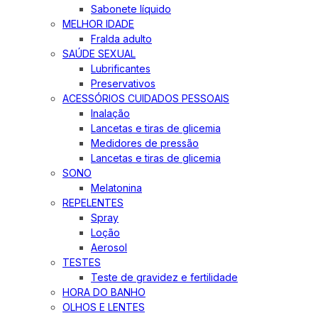
Sabonete líquido
MELHOR IDADE
Fralda adulto
SAÚDE SEXUAL
Lubrificantes
Preservativos
ACESSÓRIOS CUIDADOS PESSOAIS
Inalação
Lancetas e tiras de glicemia
Medidores de pressão
Lancetas e tiras de glicemia
SONO
Melatonina
REPELENTES
Spray
Loção
Aerosol
TESTES
Teste de gravidez e fertilidade
HORA DO BANHO
OLHOS E LENTES