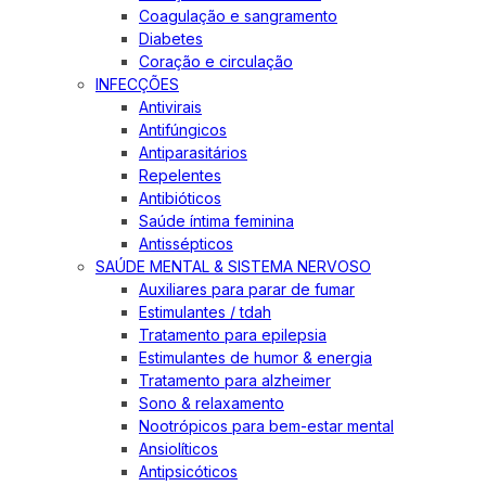
Coagulação e sangramento
Diabetes
Coração e circulação
INFECÇÕES
Antivirais
Antifúngicos
Antiparasitários
Repelentes
Antibióticos
Saúde íntima feminina
Antissépticos
SAÚDE MENTAL & SISTEMA NERVOSO
Auxiliares para parar de fumar
Estimulantes / tdah
Tratamento para epilepsia
Estimulantes de humor & energia
Tratamento para alzheimer
Sono & relaxamento
Nootrópicos para bem-estar mental
Ansiolíticos
Antipsicóticos