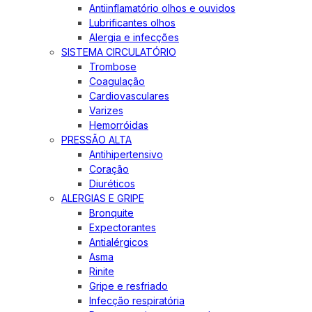
Antiinflamatório olhos e ouvidos
Lubrificantes olhos
Alergia e infecções
SISTEMA CIRCULATÓRIO
Trombose
Coagulação
Cardiovasculares
Varizes
Hemorróidas
PRESSÃO ALTA
Antihipertensivo
Coração
Diuréticos
ALERGIAS E GRIPE
Bronquite
Expectorantes
Antialérgicos
Asma
Rinite
Gripe e resfriado
Infecção respiratória