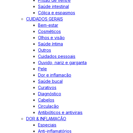
Prisão de ventre
Saúde intestinal
Cólica e espasmos
CUIDADOS GERAIS
Bem-estar
Cosméticos
Olhos e visão
Saúde íntima
Outros
Cuidados pessoais
Ouvido, nariz e garganta
Pele
Dor e inflamação
Saúde bucal
Curativos
Diagnóstico
Cabelos
Circulação
Antibióticos e antivirais
DOR & INFLAMAÇÃO
Especiais
Anti-inflamatórios