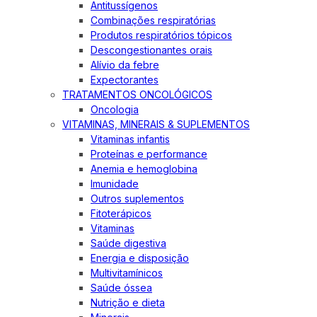
Antitussígenos
Combinações respiratórias
Produtos respiratórios tópicos
Descongestionantes orais
Alívio da febre
Expectorantes
TRATAMENTOS ONCOLÓGICOS
Oncologia
VITAMINAS, MINERAIS & SUPLEMENTOS
Vitaminas infantis
Proteínas e performance
Anemia e hemoglobina
Imunidade
Outros suplementos
Fitoterápicos
Vitaminas
Saúde digestiva
Energia e disposição
Multivitamínicos
Saúde óssea
Nutrição e dieta