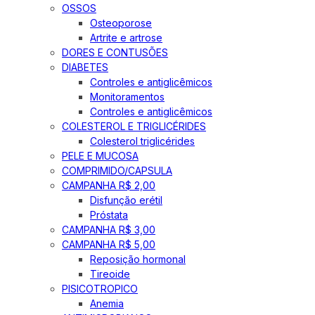
OSSOS
Osteoporose
Artrite e artrose
DORES E CONTUSÕES
DIABETES
Controles e antiglicêmicos
Monitoramentos
Controles e antiglicêmicos
COLESTEROL E TRIGLICÉRIDES
Colesterol triglicérides
PELE E MUCOSA
COMPRIMIDO/CAPSULA
CAMPANHA R$ 2,00
Disfunção erétil
Próstata
CAMPANHA R$ 3,00
CAMPANHA R$ 5,00
Reposição hormonal
Tireoide
PISICOTROPICO
Anemia