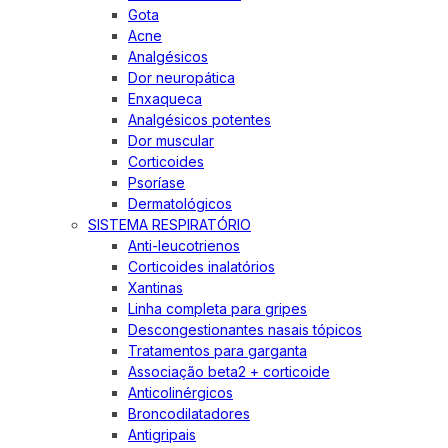
Gota
Acne
Analgésicos
Dor neuropática
Enxaqueca
Analgésicos potentes
Dor muscular
Corticoides
Psoríase
Dermatológicos
SISTEMA RESPIRATÓRIO
Anti-leucotrienos
Corticoides inalatórios
Xantinas
Linha completa para gripes
Descongestionantes nasais tópicos
Tratamentos para garganta
Associação beta2 + corticoide
Anticolinérgicos
Broncodilatadores
Antigripais