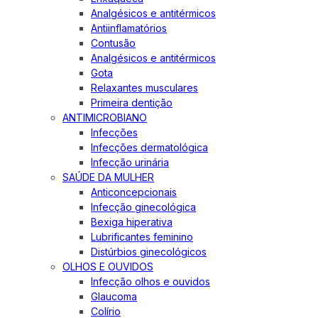
Analgésicos e antitérmicos
Antiinflamatórios
Contusão
Analgésicos e antitérmicos
Gota
Relaxantes musculares
Primeira dentição
ANTIMICROBIANO
Infecções
Infecções dermatológica
Infecção urinária
SAÚDE DA MULHER
Anticoncepcionais
Infecção ginecológica
Bexiga hiperativa
Lubrificantes feminino
Distúrbios ginecológicos
OLHOS E OUVIDOS
Infecção olhos e ouvidos
Glaucoma
Colírio