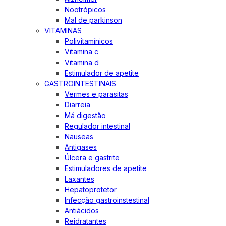
Nootrópicos
Mal de parkinson
VITAMINAS
Polivitamínicos
Vitamina c
Vitamina d
Estimulador de apetite
GASTROINTESTINAIS
Vermes e parasitas
Diarreia
Má digestão
Regulador intestinal
Nauseas
Antigases
Úlcera e gastrite
Estimuladores de apetite
Laxantes
Hepatoprotetor
Infecção gastroinstestinal
Antiácidos
Reidratantes