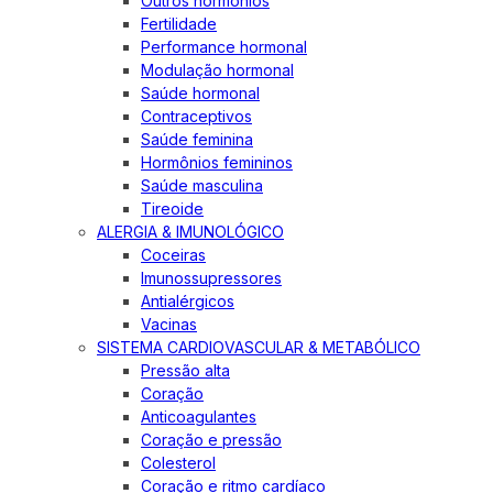
Outros hormônios
Fertilidade
Performance hormonal
Modulação hormonal
Saúde hormonal
Contraceptivos
Saúde feminina
Hormônios femininos
Saúde masculina
Tireoide
ALERGIA & IMUNOLÓGICO
Coceiras
Imunossupressores
Antialérgicos
Vacinas
SISTEMA CARDIOVASCULAR & METABÓLICO
Pressão alta
Coração
Anticoagulantes
Coração e pressão
Colesterol
Coração e ritmo cardíaco