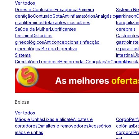
Ver todos
Dores e Contusões
Enxaqueca
Primeira
Sistema N
dentição
Contusão
Gota
Antiinflamatórios
Analgésicos
parkinson
C
e antitérmicos
Relaxantes musculares
tranquiliza
Saúde da Mulher
Lubrificantes
cerebrais
feminino
Distúrbios
Gastrointes
ginecológicos
Anticoncepcionais
Infecção
gastroinste
ginecológica
Bexiga hiperativa
e parasitas
Sistema
intestinal
Úl
Circulatório
Trombose
Hemorróidas
Coagulação
Cardiovascul
apetite
Beleza
Ver todos
Mãos e Unhas
Lixas e alicate
Alicates e
Corpo
Perf
cortadores
Esmaltes e removedores
Acessórios
colônias
Br
mãos e unhas
corporal
Pr
sol