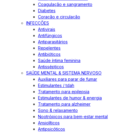
Coagulação e sangramento
Diabetes
Coração e circulação
INFECÇÕES
Antivirais
Antifúngicos
Antiparasitários
Repelentes
Antibióticos
Saúde íntima feminina
Antissépticos
SAÚDE MENTAL & SISTEMA NERVOSO
Auxiliares para parar de fumar
Estimulantes / tdah
Tratamento para epilepsia
Estimulantes de humor & energia
Tratamento para alzheimer
Sono & relaxamento
Nootrópicos para bem-estar mental
Ansiolíticos
Antipsicóticos