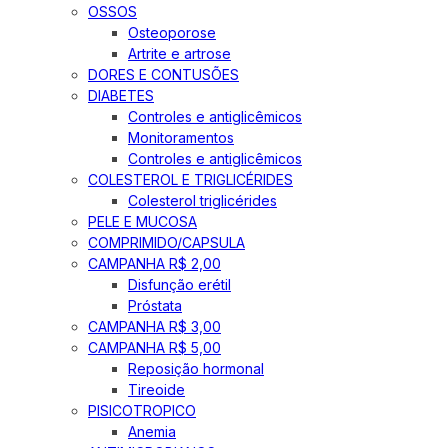
OSSOS
Osteoporose
Artrite e artrose
DORES E CONTUSÕES
DIABETES
Controles e antiglicêmicos
Monitoramentos
Controles e antiglicêmicos
COLESTEROL E TRIGLICÉRIDES
Colesterol triglicérides
PELE E MUCOSA
COMPRIMIDO/CAPSULA
CAMPANHA R$ 2,00
Disfunção erétil
Próstata
CAMPANHA R$ 3,00
CAMPANHA R$ 5,00
Reposição hormonal
Tireoide
PISICOTROPICO
Anemia