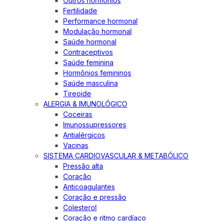
Outros hormônios
Fertilidade
Performance hormonal
Modulação hormonal
Saúde hormonal
Contraceptivos
Saúde feminina
Hormônios femininos
Saúde masculina
Tireoide
ALERGIA & IMUNOLÓGICO
Coceiras
Imunossupressores
Antialérgicos
Vacinas
SISTEMA CARDIOVASCULAR & METABÓLICO
Pressão alta
Coração
Anticoagulantes
Coração e pressão
Colesterol
Coração e ritmo cardíaco