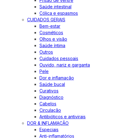
Prisão de ventre
Saúde intestinal
Cólica e espasmos
CUIDADOS GERAIS
Bem-estar
Cosméticos
Olhos e visão
Saúde íntima
Outros
Cuidados pessoais
Ouvido, nariz e garganta
Pele
Dor e inflamação
Saúde bucal
Curativos
Diagnóstico
Cabelos
Circulação
Antibióticos e antivirais
DOR & INFLAMAÇÃO
Especiais
Anti-inflamatórios