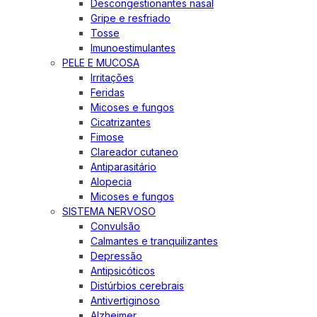
Descongestionantes nasal
Gripe e resfriado
Tosse
Imunoestimulantes
PELE E MUCOSA
Irritações
Feridas
Micoses e fungos
Cicatrizantes
Fimose
Clareador cutaneo
Antiparasitário
Alopecia
Micoses e fungos
SISTEMA NERVOSO
Convulsão
Calmantes e tranquilizantes
Depressão
Antipsicóticos
Distúrbios cerebrais
Antivertiginoso
Alzheimer