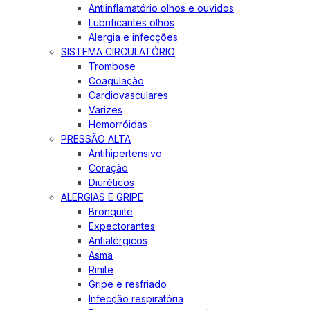
Antiinflamatório olhos e ouvidos
Lubrificantes olhos
Alergia e infecções
SISTEMA CIRCULATÓRIO
Trombose
Coagulação
Cardiovasculares
Varizes
Hemorróidas
PRESSÃO ALTA
Antihipertensivo
Coração
Diuréticos
ALERGIAS E GRIPE
Bronquite
Expectorantes
Antialérgicos
Asma
Rinite
Gripe e resfriado
Infecção respiratória