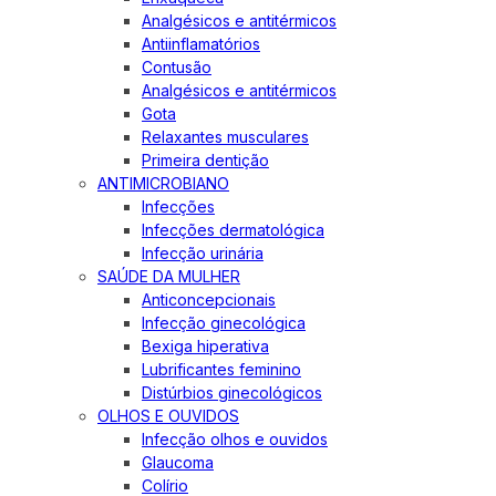
Analgésicos e antitérmicos
Antiinflamatórios
Contusão
Analgésicos e antitérmicos
Gota
Relaxantes musculares
Primeira dentição
ANTIMICROBIANO
Infecções
Infecções dermatológica
Infecção urinária
SAÚDE DA MULHER
Anticoncepcionais
Infecção ginecológica
Bexiga hiperativa
Lubrificantes feminino
Distúrbios ginecológicos
OLHOS E OUVIDOS
Infecção olhos e ouvidos
Glaucoma
Colírio