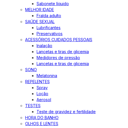
Sabonete líquido
MELHOR IDADE
Fralda adulto
SAÚDE SEXUAL
Lubrificantes
Preservativos
ACESSÓRIOS CUIDADOS PESSOAIS
Inalação
Lancetas e tiras de glicemia
Medidores de pressão
Lancetas e tiras de glicemia
SONO
Melatonina
REPELENTES
Spray
Loção
Aerosol
TESTES
Teste de gravidez e fertilidade
HORA DO BANHO
OLHOS E LENTES