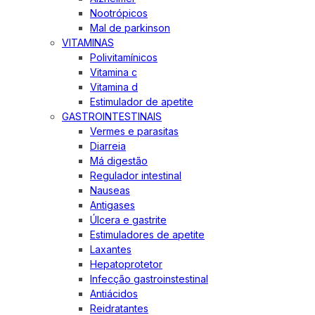
Nootrópicos
Mal de parkinson
VITAMINAS
Polivitamínicos
Vitamina c
Vitamina d
Estimulador de apetite
GASTROINTESTINAIS
Vermes e parasitas
Diarreia
Má digestão
Regulador intestinal
Nauseas
Antigases
Úlcera e gastrite
Estimuladores de apetite
Laxantes
Hepatoprotetor
Infecção gastroinstestinal
Antiácidos
Reidratantes