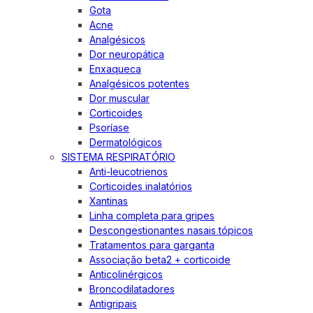
Gota
Acne
Analgésicos
Dor neuropática
Enxaqueca
Analgésicos potentes
Dor muscular
Corticoides
Psoríase
Dermatológicos
SISTEMA RESPIRATÓRIO
Anti-leucotrienos
Corticoides inalatórios
Xantinas
Linha completa para gripes
Descongestionantes nasais tópicos
Tratamentos para garganta
Associação beta2 + corticoide
Anticolinérgicos
Broncodilatadores
Antigripais