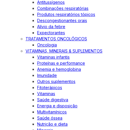
Antitussígenos
Combinações respiratórias
Produtos respiratórios tópicos
Descongestionantes orais
Alívio da febre
Expectorantes
TRATAMENTOS ONCOLÓGICOS
Oncologia
VITAMINAS, MINERAIS & SUPLEMENTOS
Vitaminas infantis
Proteínas e performance
Anemia e hemoglobina
Imunidade
Outros suplementos
Fitoterápicos
Vitaminas
Saúde digestiva
Energia e disposição
Multivitamínicos
Saúde óssea
Nutrição e dieta